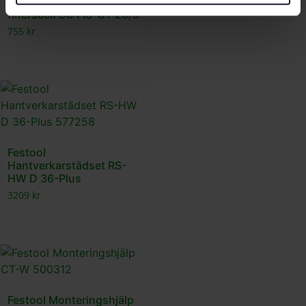
Festool SELFCLEAN
filtersäck SC FIS-CT 26/5
755
kr
Festool
Hantverkarstädset RS-
HW D 36-Plus
3209
kr
Festool Monteringshjälp