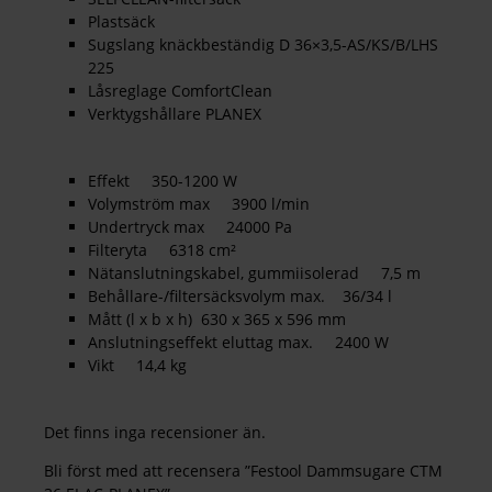
Plastsäck
Sugslang knäckbeständig D 36×3,5-AS/KS/B/LHS
225
Låsreglage ComfortClean
Verktygshållare PLANEX
Effekt 350-1200 W
Volymström max 3900 l/min
Undertryck max 24000 Pa
Filteryta 6318 cm²
Nätanslutningskabel, gummiisolerad 7,5 m
Behållare-/filtersäcksvolym max. 36/34 l
Mått (l x b x h) 630 x 365 x 596 mm
Anslutningseffekt eluttag max. 2400 W
Vikt 14,4 kg
Det finns inga recensioner än.
Bli först med att recensera ”Festool Dammsugare CTM