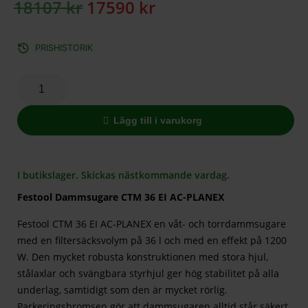
18107
kr
17590
kr
PRISHISTORIK
Lägg till i varukorg
I butikslager. Skickas nästkommande vardag.
Festool Dammsugare CTM 36 EI AC-PLANEX
Festool CTM 36 EI AC-PLANEX en våt- och torrdammsugare
med en filtersäcksvolym på 36 l och med en effekt på 1200
W. Den mycket robusta konstruktionen med stora hjul,
stålaxlar och svängbara styrhjul ger hög stabilitet på alla
underlag, samtidigt som den är mycket rörlig.
Parkeringsbromsen gör att dammsugaren alltid står säkert,