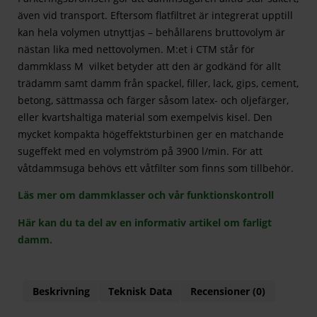
även vid transport. Eftersom flatfiltret är integrerat upptill
kan hela volymen utnyttjas – behållarens bruttovolym är
nästan lika med nettovolymen. M:et i CTM står för
dammklass M vilket betyder att den är godkänd för allt
trädamm samt damm från spackel, filler, lack, gips, cement,
betong, sättmassa och färger såsom latex- och oljefärger,
eller kvartshaltiga material som exempelvis kisel. Den
mycket kompakta högeffektsturbinen ger en matchande
sugeffekt med en volymström på 3900 l/min. För att
våtdammsuga behövs ett våtfilter som finns som tillbehör.
Läs mer om dammklasser och vår funktionskontroll
Här kan du ta del av en informativ artikel om farligt
damm.
Beskrivning
Teknisk Data
Recensioner (0)