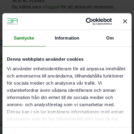
36 EI AC-PLANEX”
Du måste vara
inloggad
för att skriva en recension.
Samtycke
Information
Om
Relaterade produkter
Denna webbplats använder cookies
Vi använder enhetsidentifierare för att anpassa innehållet
och annonserna till användarna, tillhandahålla funktioner
för sociala medier och analysera vår trafik. Vi
Festool Standardstädset
vidarebefordrar även sådana identifierare och annan
RS-ST D 27/36-Plus
information från din enhet till de sociala medier och
1426
kr
annons- och analysföretag som vi samarbetar med.
Dessa kan i sin tur kombinera informationen med annan
information som du har tillhandahållit eller som de har
samlat in när du har använt deras tjänster.