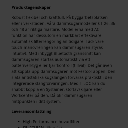
Produktegenskaper
Robust flexibel och kraftfull. På byggarbetsplatsen
eller i verkstaden. Våra dammsugarmodeller CT 26, 36
och 48 är riktiga mästare. Modellerna med AC-
funktion har dessutom en märkbart effektivare
automatisk filterrengöring än tidigare. Tack vare
touch-manövreringen kan dammsugaren styras
intuitivt. Med inbyggt Bluetooth gränssnitt kan
dammsugaren startas automatiskt via ett
batteriverktyg eller fjärrkontroll (tillval). Det går även
att koppla upp dammsugaren mot Festool-appen. Den
släta antistatiska sugslangen förvaras praktiskt i den
integrerade slangförvaringen. Med T-LOC kan du
snabbt koppla en Systainer, stoftavskiljare eller
Workcenter på den. Då blir dammsugaren
mittpunkten i ditt system.
Leveransomfattning
High Performance huvudfilter
SELFCLEAN-filtersäck