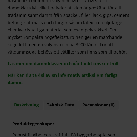
nästan lika med nettovolymen. M:et i CTM står för
dammklass M vilket betyder att den är godkänd för allt
trädamm samt damm från spackel, filler, lack, gips, cement,
betong, sättmassa och färger såsom latex- och oljefärger,
eller kvartshaltiga material som exempelvis kisel. Den
mycket kompakta högeffektsturbinen ger en matchande
sugeffekt med en volymström på 3900 l/min. För att
våtdammsuga behövs ett våtfilter som finns som tillbehör.
Läs mer om dammklasser och vår funktionskontroll
Här kan du ta del av en informativ artikel om farligt
damm.
Beskrivning
Teknisk Data
Recensioner (0)
Produktegenskaper
Robust flexibel och kraftfull. På byggarbetsplatsen