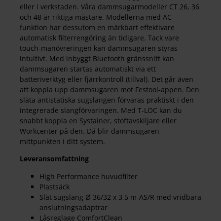
eller i verkstaden. Våra dammsugarmodeller CT 26, 36
och 48 är riktiga mästare. Modellerna med AC-
funktion har dessutom en märkbart effektivare
automatisk filterrengöring än tidigare. Tack vare
touch-manövreringen kan dammsugaren styras
intuitivt. Med inbyggt Bluetooth gränssnitt kan
dammsugaren startas automatiskt via ett
batteriverktyg eller fjärrkontroll (tillval). Det går även
att koppla upp dammsugaren mot Festool-appen. Den
släta antistatiska sugslangen förvaras praktiskt i den
integrerade slangförvaringen. Med T-LOC kan du
snabbt koppla en Systainer, stoftavskiljare eller
Workcenter på den. Då blir dammsugaren
mittpunkten i ditt system.
Leveransomfattning
High Performance huvudfilter
Plastsäck
Slät sugslang Ø 36/32 x 3,5 m-AS/R med vridbara
anslutningsadaptrar
Låsreglage ComfortClean