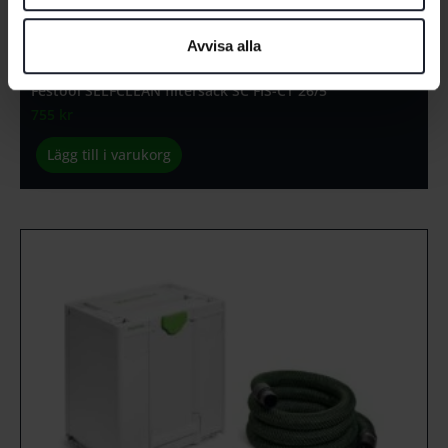
Avvisa alla
Festool SELFCLEAN filtersäck SC FIS-CT 26/5
755
kr
Lägg till i varukorg