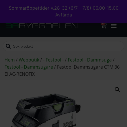
Sommaröppettider v.28-32 (6/7 - 7/8) 06.00-15.00
Avfärda
0
Hem
/
Webbutik
/
- Festool -
/
Festool - Dammsuga
/
Festool - Dammsugare
/
Festool Dammsugare CTM 36
EI AC-RENOFIX