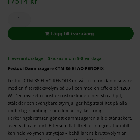
17514
kr
Lägg till i varukorg
I leverantörslager. Skickas inom 5-8 vardagar.
Festool Dammsugare CTM 36 EI AC-RENOFIX
Festool CTM 36 EI AC-RENOFIX en våt- och torrdammsugare
med en filtersäcksvolym på 36 l och med en effekt på 1200
W. Den mycket robusta konstruktionen med stora hjul,
stålaxlar och svängbara styrhjul ger hög stabilitet på alla
underlag, samtidigt som den är mycket rörlig.
Parkeringsbromsen gör att dammsugaren alltid står säkert,
även vid transport. Eftersom flatfiltret är integrerat upptill
kan hela volymen utnyttjas – behållarens bruttovolym är