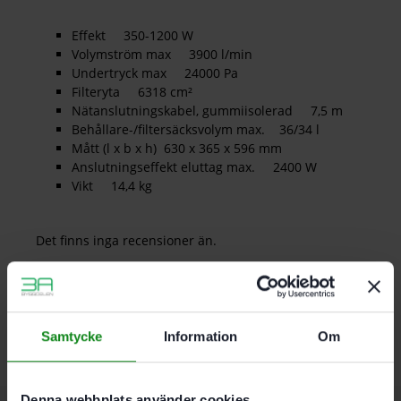
Effekt 350-1200 W
Volymström max 3900 l/min
Undertryck max 24000 Pa
Filteryta 6318 cm²
Nätanslutningskabel, gummiisolerad 7,5 m
Behållare-/filtersäcksvolym max. 36/34 l
Mått (l x b x h) 630 x 365 x 596 mm
Anslutningseffekt eluttag max. 2400 W
Vikt 14,4 kg
Det finns inga recensioner än.
Bli först med att recensera ”Festool Dammsugare CTM
36 EI AC”
Du måste vara
inloggad
för att skriva en recension.
Samtycke
Information
Om
Denna webbplats använder cookies