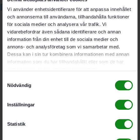
Relaterade produkter
Vi använder enhetsidentifierare för att anpassa innehållet
och annonserna till användarna, tillhandahålla funktioner
för sociala medier och analysera vår trafik. Vi
vidarebefordrar även sådana identifierare och annan
information från din enhet till de sociala medier och
Festool Standardstädset
annons- och analysföretag som vi samarbetar med.
RS-ST D 27/36-Plus
Dessa kan i sin tur kombinera informationen med annan
information som du har tillhandahållit eller som de har
samlat in när du har använt deras tjänster.
1426
kr
Samtyckesval
Nödvändig
Festool Filter HF-CT
26/36/48
Inställningar
629
kr
Statistik