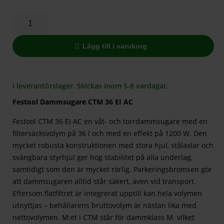
Lägg till i varukorg
I leverantörslager. Skickas inom 5-8 vardagar.
Festool Dammsugare CTM 36 EI AC
Festool CTM 36 EI AC en våt- och torrdammsugare med en
filtersäcksvolym på 36 l och med en effekt på 1200 W. Den
mycket robusta konstruktionen med stora hjul, stålaxlar och
svängbara styrhjul ger hög stabilitet på alla underlag,
samtidigt som den är mycket rörlig. Parkeringsbromsen gör
att dammsugaren alltid står säkert, även vid transport.
Eftersom flatfiltret är integrerat upptill kan hela volymen
utnyttjas – behållarens bruttovolym är nästan lika med
nettovolymen. M:et i CTM står för dammklass M vilket