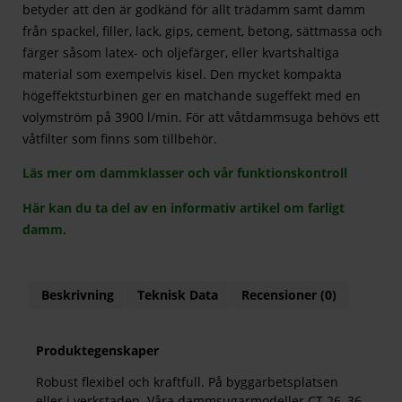
betyder att den är godkänd för allt trädamm samt damm
från spackel, filler, lack, gips, cement, betong, sättmassa och
färger såsom latex- och oljefärger, eller kvartshaltiga
material som exempelvis kisel. Den mycket kompakta
högeffektsturbinen ger en matchande sugeffekt med en
volymström på 3900 l/min. För att våtdammsuga behövs ett
våtfilter som finns som tillbehör.
Läs mer om dammklasser och vår funktionskontroll
Här kan du ta del av en informativ artikel om farligt
damm.
Beskrivning
Teknisk Data
Recensioner (0)
Produktegenskaper
Robust flexibel och kraftfull. På byggarbetsplatsen
eller i verkstaden. Våra dammsugarmodeller CT 26, 36