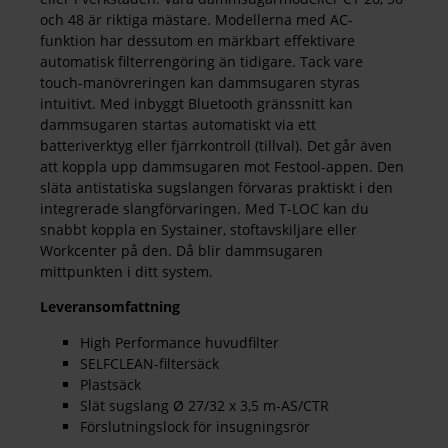
och 48 är riktiga mästare. Modellerna med AC-
funktion har dessutom en märkbart effektivare
automatisk filterrengöring än tidigare. Tack vare
touch-manövreringen kan dammsugaren styras
intuitivt. Med inbyggt Bluetooth gränssnitt kan
dammsugaren startas automatiskt via ett
batteriverktyg eller fjärrkontroll (tillval). Det går även
att koppla upp dammsugaren mot Festool-appen. Den
släta antistatiska sugslangen förvaras praktiskt i den
integrerade slangförvaringen. Med T-LOC kan du
snabbt koppla en Systainer, stoftavskiljare eller
Workcenter på den. Då blir dammsugaren
mittpunkten i ditt system.
Leveransomfattning
High Performance huvudfilter
SELFCLEAN-filtersäck
Plastsäck
Slät sugslang Ø 27/32 x 3,5 m-AS/CTR
Förslutningslock för insugningsrör