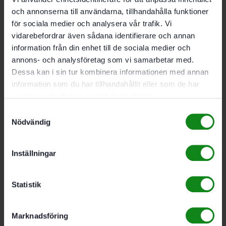
och annonserna till användarna, tillhandahålla funktioner
för sociala medier och analysera vår trafik. Vi
Festool Standardstädset
vidarebefordrar även sådana identifierare och annan
information från din enhet till de sociala medier och
RS-ST D 27/36-Plus
annons- och analysföretag som vi samarbetar med.
Dessa kan i sin tur kombinera informationen med annan
1426
kr
information som du har tillhandahållit eller som de har
samlat in när du har använt deras tjänster.
Festool Filter HF-CT
Samtyckesval
Nödvändig
26/36/48
Inställningar
629
kr
Statistik
Festool Longlife-
filtersäck Longlife-FIS-
Marknadsföring