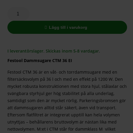
Lägg till i varukorg
I leverantörslager. Skickas inom 5-8 vardagar.
Festool Dammsugare CTM 36 EI
Festool CTM 36 är en våt- och torrdammsugare med en
filtersäcksvolym på 36 l och med en effekt på 1200 W. Den
mycket robusta konstruktionen med stora hjul, stålaxlar och
svängbara styrhjul ger hög stabilitet på alla underlag,
samtidigt som den är mycket rörlig. Parkeringsbromsen gör
att dammsugaren alltid står säkert, även vid transport.
Eftersom flatfiltret är integrerat upptill kan hela volymen
utnyttjas – behållarens bruttovolym är nästan lika med
nettovolymen. M:et i CTM står för dammklass M vilket