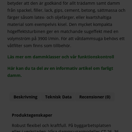
betyder att den är godkänd för allt trädamm samt damm
från spackel, filler, lack, gips, cement, betong, sättmassa och
färger såsom latex- och oljefärger, eller kvartshaltiga
material som exempelvis kisel. Den mycket kompakta
högeffektsturbinen ger en matchande sugeffekt med en
volymström på 3900 l/min. För att våtdammsuga behövs ett
våtfilter som finns som tillbehör.
Läs mer om dammklasser och vår funktionskontroll
Här kan du ta del av en informativ artikel om farligt
damm.
Beskrivning
Teknisk Data
Recensioner (0)
Produktegenskaper
Robust flexibel och kraftfull. På byggarbetsplatsen
eller i verkstaden. Våra dammsugarmodeller CT 26, 36