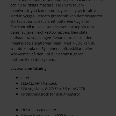
och 48 är riktiga mästare. Tack vare touch-
manövreringen kan dammsugaren styras intuitivt.
Med inbyggt Bluetooth gränssnitt kan dammsugaren
startas automatiskt via ett batteriverktyg eller
fjärrkontroll (tillval). Det går även att koppla upp
dammsugaren mot Festool-appen. Den släta
antistatiska sugslangen förvaras praktiskt i den
integrerade slangförvaringen. Med T-LOC kan du
snabbt koppla en Systainer, stoftavskiljare eller
Workcenter på den. Då blir dammsugaren
mittpunkten i ditt system.
Leveransomfattning
Filter
SELFCLEAN-filtersäck
Slät sugslang Ø 27/32 x 3,5 m-AS/CTR
Förslutningslock för insugningsrör
Effekt 350-1200 W
Volymström max 3900 l/min