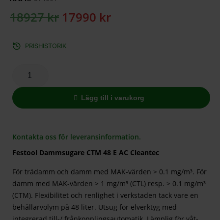
18927
kr
17990
kr
PRISHISTORIK
Lägg till i varukorg
Kontakta oss för leveransinformation.
Festool Dammsugare CTM 48 E AC Cleantec
För trädamm och damm med MAK-värden > 0.1 mg/m³. För
damm med MAK-värden > 1 mg/m³ (CTL) resp. > 0.1 mg/m³
(CTM). Flexibilitet och renlighet i verkstaden tack vare en
behållarvolym på 48 liter. Utsug för elverktyg med
integrerad till-/ frånkopplingsautomatik. Lämplig för våt-