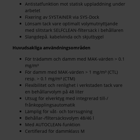
Antistatfunktion mot statisk uppladdning under
arbetet
Fixering av SYSTAINER via SYS-Dock
Lönsam tack vare optimalt volymutnyttjande
med slitstark SELFCLEAN-filtersäck i behållaren
Slangdepå. kabelvinda och skjutbygel
Huvudsakliga användningsområden
För trädamm och damm med MAK-värden > 0.1
mg/m³
För damm med MAK-värden > 1 mg/m³ (CTL)
resp. > 0.1 mg/m³ (CTM)
Flexibilitet och renlighet i verkstaden tack vare
en behållarvolym på 48 liter
Utsug för elverktyg med integrerad till-/
frånkopplingsautomatik
Lämplig för våt- och torrsugning
Behållar-/filtersäcksvolym 48/46 l
Med AUTOCLEAN-funktion
Certifierad för dammklass M