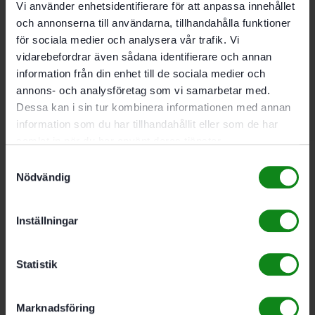
Vi använder enhetsidentifierare för att anpassa innehållet
och annonserna till användarna, tillhandahålla funktioner
för sociala medier och analysera vår trafik. Vi
vidarebefordrar även sådana identifierare och annan
Festool Standardstädset
information från din enhet till de sociala medier och
RS-ST D 27/36-Plus
annons- och analysföretag som vi samarbetar med.
Dessa kan i sin tur kombinera informationen med annan
information som du har tillhandahållit eller som de har
1426
kr
samlat in när du har använt deras tjänster.
Samtyckesval
Festool Filter HF-CT
Nödvändig
26/36/48
Inställningar
629
kr
Statistik
Festool Longlife-
filtersäck Longlife-FIS-
Marknadsföring