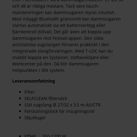
och 48 är riktiga mästare. Tack vare touch-
manövreringen kan dammsugaren styras intuitivt.
Med inbyggt Bluetooth gränssnitt kan dammsugaren
startas automatiskt via ett batteriverktyg eller
fjärrkontroll (tillval). Det går även att koppla upp
dammsugaren mot Festool-appen. Den släta
antistatiska sugslangen förvaras praktiskt i den
integrerade slangförvaringen. Med T-LOC kan du
snabbt koppla en Systainer, stoftavskiljare eller
Workcenter på den. Då blir dammsugaren
mittpunkten i ditt system.
Leveransomfattning
Filter
SELFCLEAN-filtersäck
Slät sugslang Ø 27/32 x 3,5 m-AS/CTR
Förslutningslock för insugningsrör
Skjutbygel
Effekt 350-1200 W