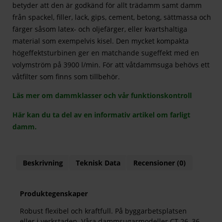
betyder att den är godkänd för allt trädamm samt damm
från spackel, filler, lack, gips, cement, betong, sättmassa och
färger såsom latex- och oljefärger, eller kvartshaltiga
material som exempelvis kisel. Den mycket kompakta
högeffektsturbinen ger en matchande sugeffekt med en
volymström på 3900 l/min. För att våtdammsuga behövs ett
våtfilter som finns som tillbehör.
Läs mer om dammklasser och vår funktionskontroll
Här kan du ta del av en informativ artikel om farligt
damm.
Beskrivning
Teknisk Data
Recensioner (0)
Produktegenskaper
Robust flexibel och kraftfull. På byggarbetsplatsen
eller i verkstaden. Våra dammsugarmodeller CT 26, 36