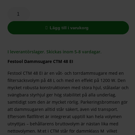
Lägg till i varukorg
I leverantörslager. Skickas inom 5-8 vardagar.
Festool Dammsugare CTM 48 EI
Festool CTM 48 EI är en våt- och torrdammsugare med en
filtersäcksvolym på 48 L och med en effekt på 1200 W. Den
mycket robusta konstruktionen med stora hjul, stålaxlar och
svängbara styrhjul ger hög stabilitet på alla underlag,
samtidigt som den är mycket rörlig. Parkeringsbromsen gör
att dammsugaren alltid står säkert, även vid transport.
Eftersom flatfiltret är integrerat upptill kan hela volymen
utnyttjas – behållarens bruttovolym är nästan lika med
nettovolymen. M:et i CTM står för dammklass M vilket