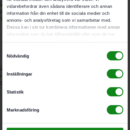
vidarebefordrar även sådana identifierare och annan
information från din enhet till de sociala medier och
annons- och analysföretag som vi samarbetar med.
Dessa kan i sin tur kombinera informationen med annan
Festool Standardstädset
information som du har tillhandahållit eller som de har
RS-ST D 27/36-Plus
samlat in när du har använt deras tjänster.
1426
kr
Samtyckesval
Nödvändig
Inställningar
Statistik
Festool
Hantverkarstädset RS-
HW D 36-Plus
Marknadsföring
3209
kr