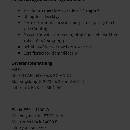
För damm med MAK-värden > 1 mg/m³
Utsug för elverktyg
Perfekt för mobil användning i t.ex. garaget och
vid städning
Passar för våt- och torrsugning (speciellt våtfilter
krävs för våtsugning)
Behållar-/filtersäcksvolym 15/12.5 l
Certifierad för dammklass M
Leveransomfattning
Filter
SELFCLEAN-filtersäck SC-FIS-CT
Slät sugslang Ø 27/32 x 3,5 m-AS/CTR
Filtersäck ENS-CT MIDI AC
Effekt 350 – 1200 W
Ma. volymström 3700 l/min
Ma. undertryck 24000 Pa
Filteryta 3508 cm²