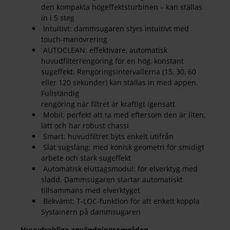
den kompakta högeffektsturbinen – kan ställas
in i 5 steg
Intuitivt: dammsugaren styrs intuitivt med
touch-manövrering
AUTOCLEAN: effektivare, automatisk
huvudfilterrengöring för en hög, konstant
sugeffekt. Rengöringsintervallerna (15, 30, 60
eller 120 sekunder) kan ställas in med appen.
Fullständig
rengöring när filtret är kraftigt igensatt
Mobil: perfekt att ta med eftersom den är liten,
lätt och har robust chassi
Smart: huvudfiltret byts enkelt utifrån
Slät sugslang: med konisk geometri för smidigt
arbete och stark sugeffekt
Automatisk eluttagsmodul: för elverktyg med
sladd. Dammsugaren startar automatiskt
tillsammans med elverktyget
Bekvämt: T-LOC-funktion för att enkelt koppla
Systainern på dammsugaren
Huvudsakliga användningsområden