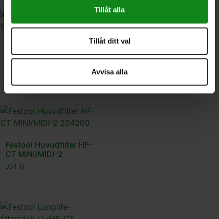
Tillåt alla
Tillåt ditt val
Festool Monteringshjälp
CT-W
698
kr
Avvisa alla
Festool Huvudfilter HF-
CT MINI/MIDI-2
351
kr