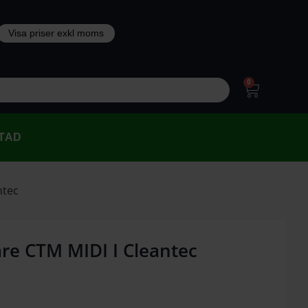
0
TAD
ntec
e CTM MIDI I Cleantec