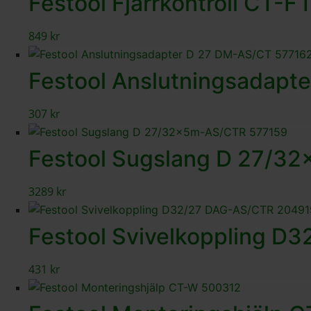
Festool Fjärrkontroll CT-F I
849
kr
Festool Anslutningsadapt
307
kr
Festool Sugslang D 27/3
3289
kr
Festool Svivelkoppling D
431
kr