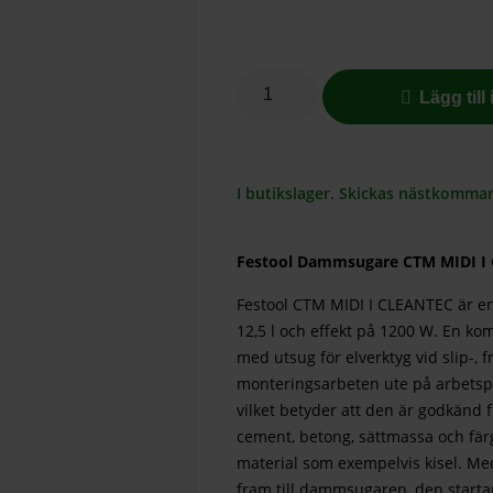
Lägg till
I butikslager. Skickas nästkomma
Festool Dammsugare CTM MIDI I 
Festool CTM MIDI I CLEANTEC är e
12,5 l och effekt på 1200 W. En k
med utsug för elverktyg vid slip-, f
monteringsarbeten ute på arbetspl
vilket betyder att den är godkänd f
cement, betong, sättmassa och färge
material som exempelvis kisel. Me
fram till dammsugaren, den startar