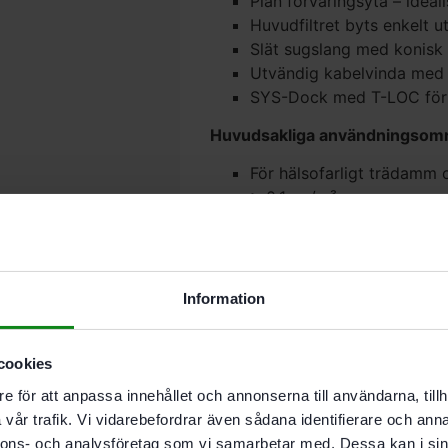
Plan förvaringsyta – ideal
Huvudfiltret byts enkelt ut
Slät sugslang med konisk 
Utvändig kabelvinda med 
SYS-Dock med T-LOC för 
Huvudsakliga användningsom
För hälsofarligt trädam
≥ 0.1mg/m³
Utsug för elverktyg vid sli
Perfekt för mobil användn
slutstädning
Passar för våt- och torrsu
Information
Behållar-/filtersäcksvolym 
Certifierad för dammklas
Manuell rengöring av filter
cookies
e för att anpassa innehållet och annonserna till användarna, tillh
Leveransomfattning
vår trafik. Vi vidarebefordrar även sådana identifierare och anna
Sugslang slät Ø 27/32 x 
nnons- och analysföretag som vi samarbetar med. Dessa kan i sin