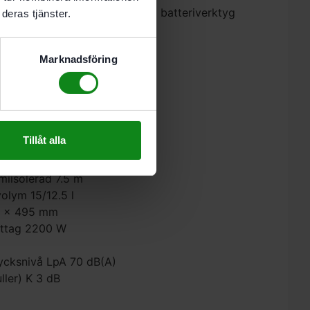
järrstart av dammsugaren med batteriverktyg
deras tjänster.
-FIS-CT MINI/MIDI-2
Marknadsföring
ktion
in
Tillåt alla
miisolerad 7.5 m
volym 15/12.5 l
20 x 495 mm
luttag 2200 W
ycksnivå LpA 70 dB(A)
ler) K 3 dB