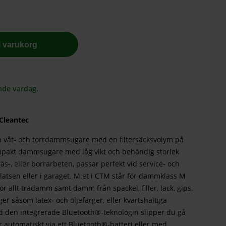
 i varukorg
nde vardag.
Cleantec
n våt- och torrdammsugare med en filtersäcksvolym på
ompakt dammsugare med låg vikt och behändig storlek
räs-, eller borrarbeten, passar perfekt vid service- och
atsen eller i garaget. M:et i CTM står för dammklass M
ör allt trädamm samt damm från spackel, filler, lack, gips,
r såsom latex- och oljefärger, eller kvartshaltiga
d den integrerade Bluetooth®-teknologin slipper du gå
 automatiskt via ett Bluetooth®-batteri eller med