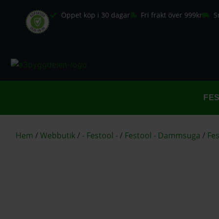
Öppet köp i 30 dagar
Fri frakt över 999kr
S
FE
Hem
/
Webbutik
/
- Festool -
/
Festool - Dammsuga
/
Fe