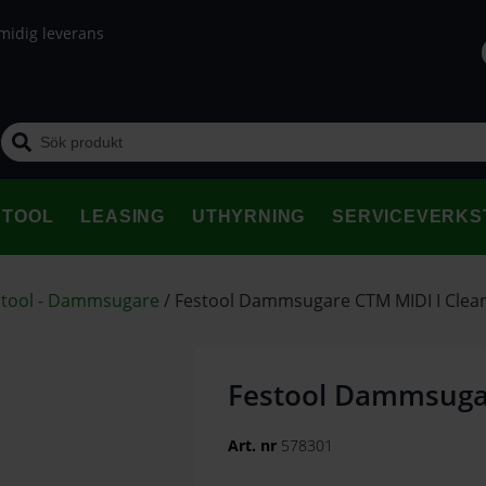
midig leverans
STOOL
LEASING
UTHYRNING
SERVICEVERKS
stool - Dammsugare
/
Festool Dammsugare CTM MIDI I Clea
Festool Dammsugar
Art. nr
578301