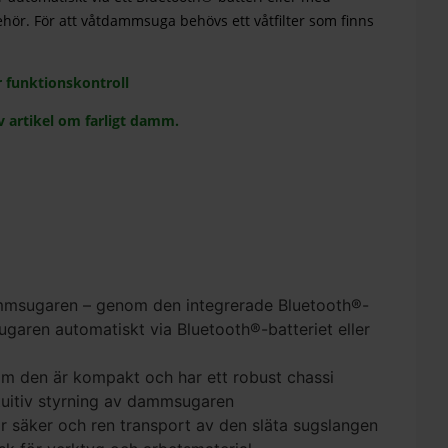
behör. För att våtdammsuga behövs ett våtfilter som finns
 funktionskontroll
v artikel om farligt damm.
dammsugaren – genom den integrerade Bluetooth®-
garen automatiskt via Bluetooth®-batteriet eller
om den är kompakt och har ett robust chassi
tuitiv styrning av dammsugaren
ör säker och ren transport av den släta sugslangen