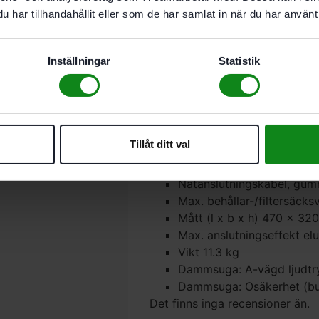
Bluetooth®-funktion för f
har tillhandahållit eller som de har samlat in när du har använt 
SELFCLEAN filtersäck SC
Slangdepå
Inställningar
Statistik
Kabelvinda
SYS-Dock med T-LOC-fun
I kartong
Effekt 350 – 1200 W
Ma. volymström 3700 l/m
Tillåt ditt val
Ma. undertryck 24000 Pa
Filteryta 3369 cm²
Nätanslutningskabel, gum
Max. behållar-/filtersäcks
Mått (l x b x h) 470 x 3
Max. anslutningseffekt e
Vikt 11.3 kg
Dammsuga: A-vägd ljudtr
Dammsuga: Osäkerhet (bul
Det finns inga recensioner än.