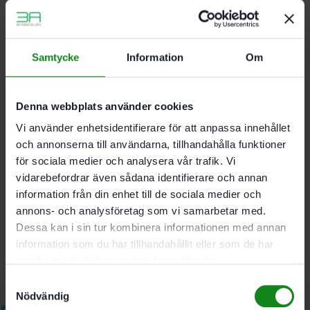
För material med hög andel sand, massagolv, ny
betong, lim på massagolv samt kalksandsten och
porbetong
Utbytesskiva för verktygshuvud DIA ABRASIV-RG
Samtycke
Information
Om
80
Denna webbplats använder cookies
Segmenthöjd 6 mm; Aktiv yta 1385 mm²; Diameter 80
mm
Vi använder enhetsidentifierare för att anpassa innehållet
och annonserna till användarna, tillhandahålla funktioner
för sociala medier och analysera vår trafik. Vi
Det finns inga recensioner än.
vidarebefordrar även sådana identifierare och annan
information från din enhet till de sociala medier och
Bli först med att recensera ”Festool Diamantskiva DIA
annons- och analysföretag som vi samarbetar med.
ABRASIVE-D80”
Du måste vara
inloggad
för att skriva en recension.
Dessa kan i sin tur kombinera informationen med annan
information som du har tillhandahållit eller som de har
samlat in när du har använt deras tjänster.
Samtyckesval
Nödvändig