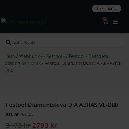
0
Hem
/
Webbutik
/
- Festool -
/
Festool - Bearbeta
betong och bruk
/
Festool Diamantskiva DIA ABRASIVE-
D80
Festool Diamantskiva DIA ABRASIVE-D80
Art. nr
769055
3173
kr
2790
kr