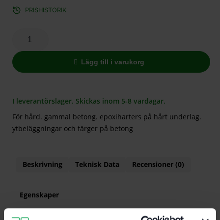
PRISHISTORIK
Lägg till i varukorg
I leverantörslager. Skickas inom 5-8 vardagar.
För hård. gammal betong. epoxiharters på hårt underlag.
ytbeläggningar och färger på betong
Beskrivning
Teknisk Data
Recensioner (0)
Egenskaper
För hård, gammal betong, epoxiharters på hårt