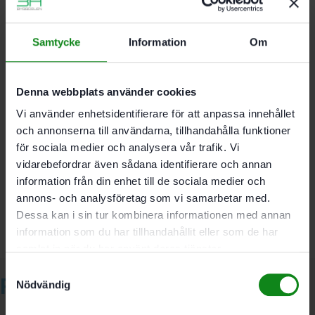
underlag samt ytbeläggningar och färger på
betong
Utbytesskiva för verktygshuvud DIA HARD-RG 80
Samtycke
Information
Om
Segmenthöjd 6 mm; Aktiv yta 1385 mm²; Diameter 80
mm
Denna webbplats använder cookies
Vi använder enhetsidentifierare för att anpassa innehållet
och annonserna till användarna, tillhandahålla funktioner
Det finns inga recensioner än.
för sociala medier och analysera vår trafik. Vi
vidarebefordrar även sådana identifierare och annan
Bli först med att recensera ”Festool Diamantskiva DIA
information från din enhet till de sociala medier och
HARD-D80”
Du måste vara
inloggad
för att skriva en recension.
annons- och analysföretag som vi samarbetar med.
Dessa kan i sin tur kombinera informationen med annan
information som du har tillhandahållit eller som de har
samlat in när du har använt deras tjänster.
Samtyckesval
Relaterade produkter
Nödvändig