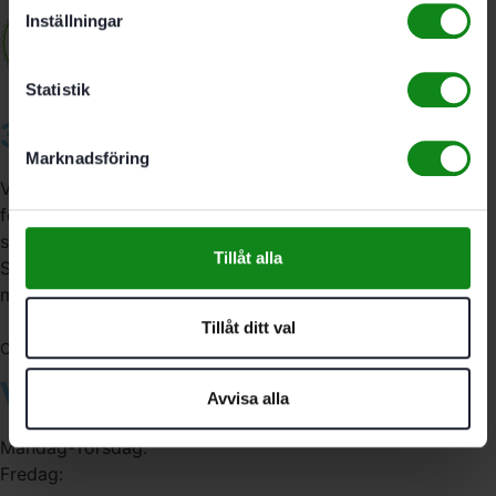
Inställningar
Statistik
3A Byggdelen
Marknadsföring
Vi är återförsäljare av elverktyg, tillbehör, infästning och
förbrukningsmaterial. Vi har en fysisk butik och
serviceverkstad i Stockholm samt en e-handel för hela
Tillåt alla
Sverige. Av oss får du professionell service av
medarbetare med gedigen erfarenhet.
Tillåt ditt val
556341-4290
Org. nr:
Våra öppettider
Avvisa alla
Måndag-Torsdag:
Fredag: