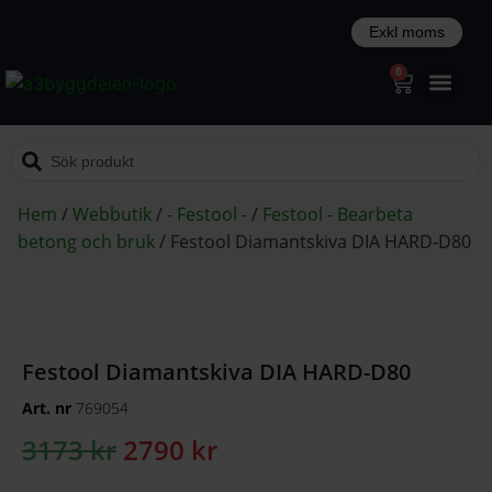
0
Hem
/
Webbutik
/
- Festool -
/
Festool - Bearbeta
betong och bruk
/
Festool Diamantskiva DIA HARD-D80
Festool Diamantskiva DIA HARD-D80
Art. nr
769054
3173
kr
2790
kr