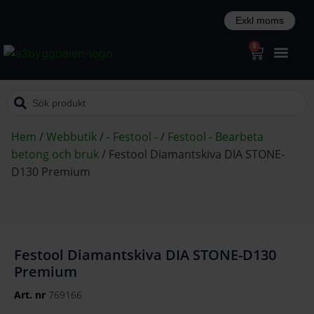
0
Hem
/
Webbutik
/
- Festool -
/
Festool - Bearbeta
betong och bruk
/
Festool Diamantskiva DIA STONE-
D130 Premium
Festool Diamantskiva DIA STONE-D130
Premium
Art. nr
769166