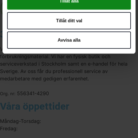
Tillåt alla
Tillåt ditt val
3A Byggdelen
Avvisa alla
Vi är återförsäljare av elverktyg, tillbehör, infästning och
förbrukningsmaterial. Vi har en fysisk butik och
serviceverkstad i Stockholm samt en e-handel för hela
Sverige. Av oss får du professionell service av
medarbetare med gedigen erfarenhet.
556341-4290
Org. nr:
Våra öppettider
Måndag-Torsdag:
Fredag: