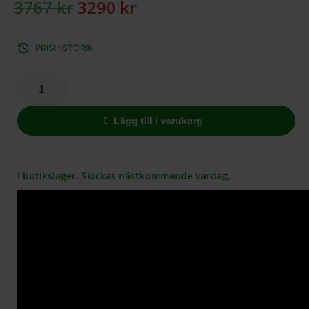
3767
kr
3290
kr
PRISHISTORIK
Lägg till i varukorg
I butikslager. Skickas nästkommande vardag.