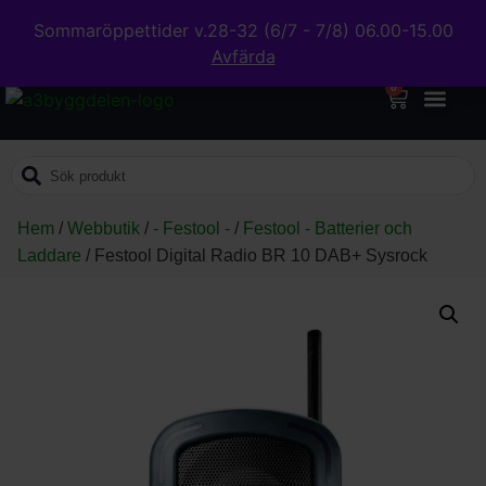
Sommaröppettider v.28-32 (6/7 - 7/8) 06.00-15.00
Avfärda
0
Hem
/
Webbutik
/
- Festool -
/
Festool - Batterier och
Laddare
/
Festool Digital Radio BR 10 DAB+ Sysrock