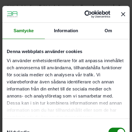
Lätt, behändig, effektstark: byggradion Sysrock passar på alla
fönsterbänkar och förenar kompakta mått med låg vikt och
perfekt ljud. Det slitstarka, robusta plasthöljet, den vattentåliga
neodym-högtalaren på 2,5 tum och den flexibla antennen gör
Samtycke
Information
Om
att Sysrock håller takten även när arbetsvillkoren är tuffa. Och
tack vare Bluetooth®-gränssnittet och den integrerade
handsfree-funktionen kan du både lyssna på favoritkanalerna
Denna webbplats använder cookies
och höra på musik från din smartphone med Sysrock’s
Vi använder enhetsidentifierare för att anpassa innehållet
ljudkvalitet – samtidigt som kunderna alltid kan nå dig.
och annonserna till användarna, tillhandahålla funktioner
för sociala medier och analysera vår trafik. Vi
vidarebefordrar även sådana identifierare och annan
Beskrivning
Teknisk Data
Recensioner (0)
information från din enhet till de sociala medier och
annons- och analysföretag som vi samarbetar med.
Egenskaper
Dessa kan i sin tur kombinera informationen med annan
information som du har tillhandahållit eller som de har
Många alternativ för mottagning och uppspelning
samlat in när du har använt deras tjänster.
via Bluetooth® och AUX-IN-anslutning – finns som
analog- eller digitalradio
Samtyckesval
Integrerad USB-anslutning för laddning av externa