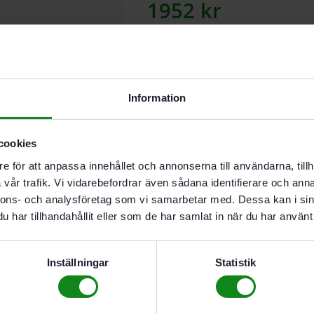
1952
kr
Lägg till
Information
I butikslager. Skickas nästkomma
cookies
För exakt skruvning med jämnt skru
e för att anpassa innehållet och annonserna till användarna, tillh
vår trafik. Vi vidarebefordrar även sådana identifierare och anna
nnons- och analysföretag som vi samarbetar med. Dessa kan i sin
Beskrivning
har tillhandahållit eller som de har samlat in när du har använt 
Recensioner (0)
Egenskaper
Inställningar
Statistik
För exakt skruvning med j
För alla Festool C- och 
CXS/TXS)