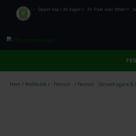
Öppet köp i 30 dagar
Fri frakt över 999kr
S
FE
Hem
/
Webbutik
/
- Festool -
/
Festool - Skruvdragare &