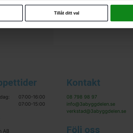
Det finns inga recensioner än.
Tillåt ditt val
Bli först med att recensera ”F
Du måste vara
inloggad
för att
ppettider
Kontakt
dag:
07:00-16:00
08 798 98 97
07:00-15:00
info@3abyggdelen.se
verkstad@3abyggdelen.se
s
Följ oss
n AB