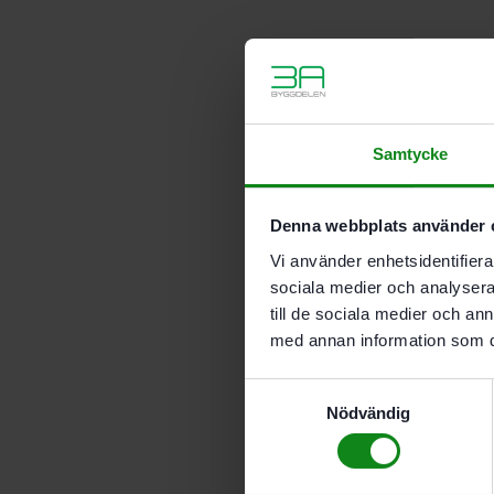
Samtycke
Denna webbplats använder 
Vi använder enhetsidentifierar
sociala medier och analysera 
till de sociala medier och a
med annan information som du 
Samtyckesval
Nödvändig