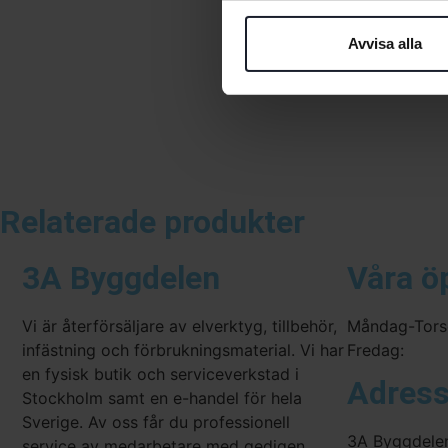
Avvisa alla
Relaterade produkter
3A Byggdelen
Våra ö
Vi är återförsäljare av elverktyg, tillbehör,
Måndag-Tors
infästning och förbrukningsmaterial. Vi har
Fredag:
en fysisk butik och serviceverkstad i
Adres
Stockholm samt en e-handel för hela
Sverige. Av oss får du professionell
3A Byggdele
service av medarbetare med gedigen