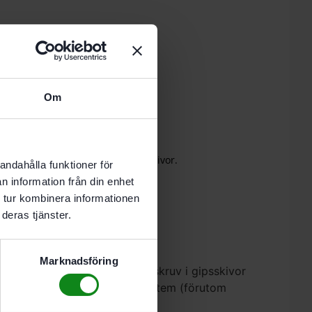
 i varukorg
Om
nde vardag.
vdjup, t ex bandad skruv i gipsskivor.
andahålla funktioner för
n information från din enhet
 tur kombinera informationen
deras tjänster.
Marknadsföring
ämnt skruvdjup. t ex bandad skruv i gipsskivor
T-skruvdragare med FastFix-system (förutom