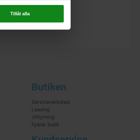
Tillåt alla
estool Djupanslag DD-DC”
 skriva en recension.
Butiken
Serviceverkstad
Leasing
Uthyrning
Fysisk butik
Kundservice