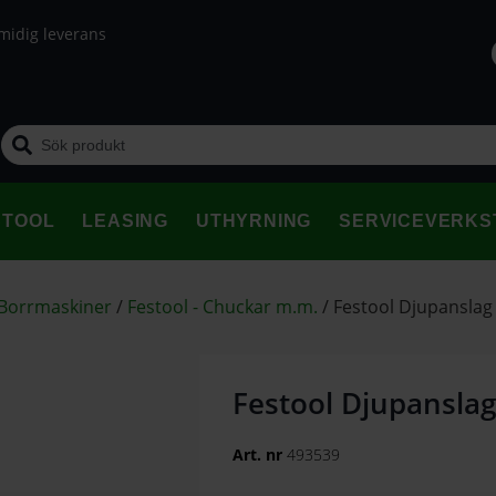
midig leverans
STOOL
LEASING
UTHYRNING
SERVICEVERKS
 Borrmaskiner
/
Festool - Chuckar m.m.
/
Festool Djupansla
Festool Djupansla
Art. nr
493539