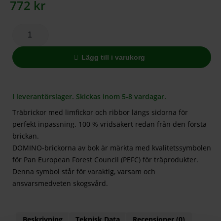
772
kr
Lägg till i varukorg
I leverantörslager. Skickas inom 5-8 vardagar.
Träbrickor med limfickor och ribbor längs sidorna för
perfekt inpassning. 100 % vridsäkert redan från den första
brickan.
DOMINO-brickorna av bok är märkta med kvalitetssymbolen
för Pan European Forest Council (PEFC) för träprodukter.
Denna symbol står för varaktig, varsam och
ansvarsmedveten skogsvård.
Beskrivning
Teknisk Data
Recensioner (0)