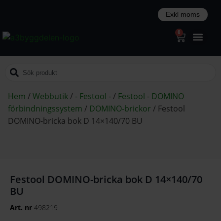
0
Hem
/
Webbutik
/
- Festool -
/
Festool - DOMINO
förbindningssystem
/
DOMINO-brickor
/
Festool
DOMINO-bricka bok D 14×140/70 BU
Festool DOMINO-bricka bok D 14×140/70
BU
Art. nr
498219