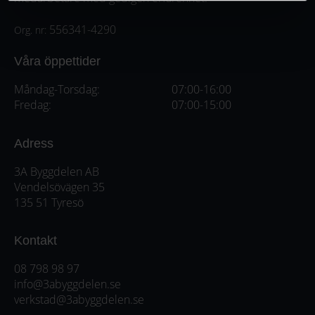
556341-4290
Org. nr:
Våra öppettider
Måndag-Torsdag:
07:00-16:00
Fredag:
07:00-15:00
Adress
3A Byggdelen AB
Vendelsövägen 35
135 51 Tyresö
Kontakt
08 798 98 97
info@3abyggdelen.se
verkstad@3abyggdelen.se