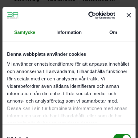
Egenskaper
Träbrickor med perfekt passform och högsta
Samtycke
Information
Om
möjliga stabilitet
100 % vridsäkert redan från den första
DOMINO-brickan
Denna webbplats använder cookies
För DF 700
Material: bok
Vi använder enhetsidentifierare för att anpassa innehållet
och annonserna till användarna, tillhandahålla funktioner
för sociala medier och analysera vår trafik. Vi
Mått 14 x 140 mm; Förpackning 70 Antal
vidarebefordrar även sådana identifierare och annan
information från din enhet till de sociala medier och
annons- och analysföretag som vi samarbetar med.
Det finns inga recensioner än.
Dessa kan i sin tur kombinera informationen med annan
Bli först med att recensera ”Festool DOMINO-bricka
information som du har tillhandahållit eller som de har
bok D 14×140/70 BU”
samlat in när du har använt deras tjänster.
Du måste vara
inloggad
för att skriva en recension.
Samtyckesval