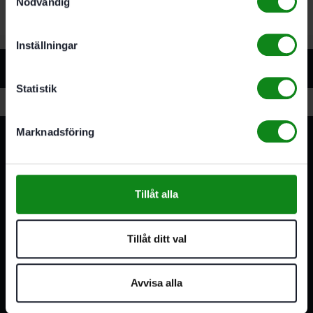
Nödvändig
Inställningar
Relaterade produkter
Statistik
Marknadsföring
Tillåt alla
3A Byggdelen
Tillåt ditt val
Vi är återförsäljare av elverktyg, tillbehör, infästning och
förbrukningsmaterial. Vi har en fysisk butik och
serviceverkstad i Stockholm samt en e-handel för hela
Avvisa alla
Sverige. Av oss får du professionell service av
medarbetare med gedigen erfarenhet.