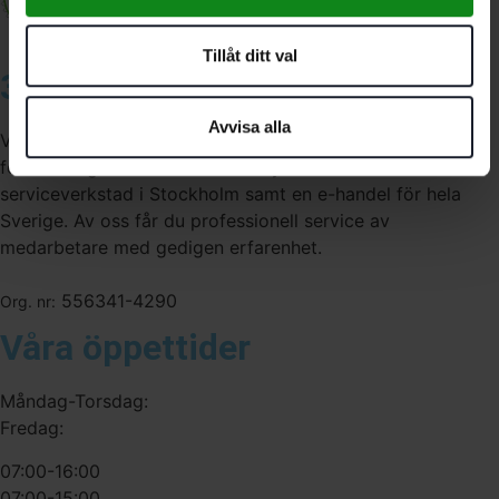
Tillåt ditt val
3A Byggdelen
Avvisa alla
Vi är återförsäljare av elverktyg, tillbehör, infästning och
förbrukningsmaterial. Vi har en fysisk butik och
serviceverkstad i Stockholm samt en e-handel för hela
Sverige. Av oss får du professionell service av
medarbetare med gedigen erfarenhet.
556341-4290
Org. nr:
Våra öppettider
Måndag-Torsdag:
Fredag:
07:00-16:00
07:00-15:00