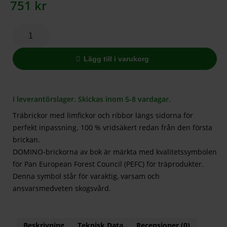
751
kr
Lägg till i varukorg
I leverantörslager. Skickas inom 5-8 vardagar.
Träbrickor med limfickor och ribbor längs sidorna för
perfekt inpassning. 100 % vridsäkert redan från den första
brickan.
DOMINO-brickorna av bok är märkta med kvalitetssymbolen
för Pan European Forest Council (PEFC) för träprodukter.
Denna symbol står för varaktig, varsam och
ansvarsmedveten skogsvård.
Beskrivning
Teknisk Data
Recensioner (0)