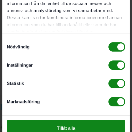
För DF 700
information från din enhet till de sociala medier och
Material: bok
annons- och analysföretag som vi samarbetar med.
Dessa kan i sin tur kombinera informationen med annan
information som du har tillhandahållit eller som de har
Förpackning 104 Antal; Mått 14 x 75 mm
samlat in när du har använt deras tjänster.
Samtyckesval
Nödvändig
Det finns inga recensioner än.
Bli först med att recensera ”Festool DOMINO-bricka
bok D 14×75/104 BU”
Inställningar
Du måste vara
inloggad
för att skriva en recension.
Statistik
Marknadsföring
Relaterade produkter
Tillåt alla