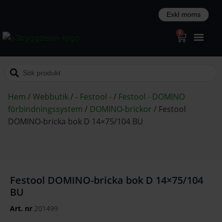
0
Hem
/
Webbutik
/
- Festool -
/
Festool - DOMINO
förbindningssystem
/
DOMINO-brickor
/
Festool
DOMINO-bricka bok D 14×75/104 BU
Festool DOMINO-bricka bok D 14×75/104
BU
Art. nr
201499