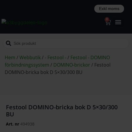
0
Hem
/
Webbutik
/
- Festool -
/
Festool - DOMINO
förbindningssystem
/
DOMINO-brickor
/
Festool
DOMINO-bricka bok D 5×30/300 BU
Festool DOMINO-bricka bok D 5×30/300
BU
Art. nr
494938