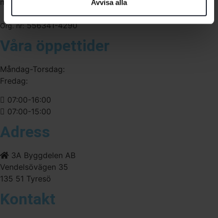
medarbetare med gedigen erfarenhet.
Avvisa alla
556341-4290
Org. nr:
Våra öppettider
Måndag-Torsdag:
Fredag:
07:00-16:00
07:00-15:00
Adress
3A Byggdelen AB
Vendelsövägen 35
135 51 Tyresö
Kontakt