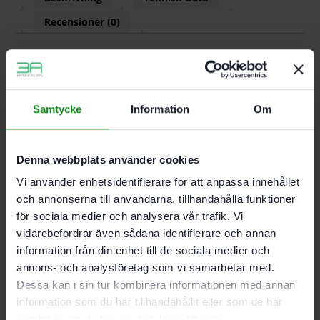
Recensioner (0)
Egenskaper
Samtycke
Information
Om
Träbrickor med limfickor och ribbor längs
sidorna för perfekt inpassning
100 % vridsäkert redan från den första DOMINO
brickan
Denna webbplats använder cookies
För DF 500
Vi använder enhetsidentifierare för att anpassa innehållet
Material: Bok
och annonserna till användarna, tillhandahålla funktioner
för sociala medier och analysera vår trafik. Vi
Mått 5 x 30 mm; Förpackning 300 Antal
vidarebefordrar även sådana identifierare och annan
information från din enhet till de sociala medier och
annons- och analysföretag som vi samarbetar med.
Det finns inga recensioner än.
Dessa kan i sin tur kombinera informationen med annan
information som du har tillhandahållit eller som de har
Bli först med att recensera ”Festool DOMINO-bricka
samlat in när du har använt deras tjänster.