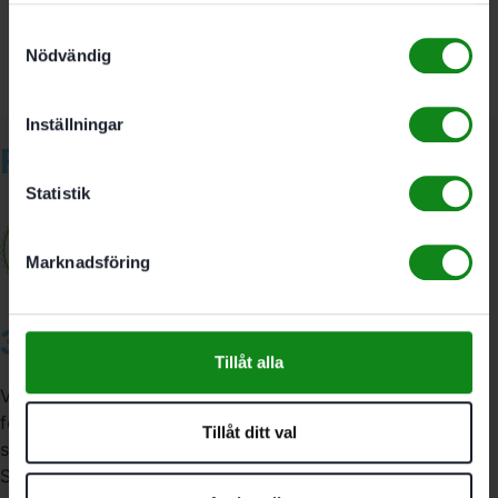
bok D 5×30/300 BU”
Du måste vara
inloggad
för att skriva en recension.
Samtyckesval
Nödvändig
Inställningar
Relaterade produkter
Statistik
Marknadsföring
3A Byggdelen
Tillåt alla
Vi är återförsäljare av elverktyg, tillbehör, infästning och
förbrukningsmaterial. Vi har en fysisk butik och
Tillåt ditt val
serviceverkstad i Stockholm samt en e-handel för hela
Sverige. Av oss får du professionell service av