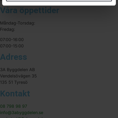
Våra öppettider
Måndag-Torsdag:
Fredag:
07:00-16:00
07:00-15:00
Adress
3A Byggdelen AB
Vendelsövägen 35
135 51 Tyresö
Kontakt
08 798 98 97
info@3abyggdelen.se