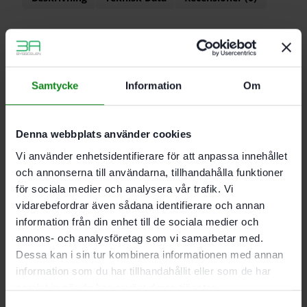
Egenskaper
Träbrickor med perfekt passform och högsta
möjliga stabilitet
Samtycke
Information
Om
100 % vridsäkert redan från den första
DOMINO-brickan
För DF 700
Denna webbplats använder cookies
Material: bok
Vi använder enhetsidentifierare för att anpassa innehållet
och annonserna till användarna, tillhandahålla funktioner
Mått 8 x 100 mm; Förpackning 150 Antal
för sociala medier och analysera vår trafik. Vi
vidarebefordrar även sådana identifierare och annan
information från din enhet till de sociala medier och
Det finns inga recensioner än.
annons- och analysföretag som vi samarbetar med.
Bli först med att recensera ”Festool DOMINO-bricka
Dessa kan i sin tur kombinera informationen med annan
bok D 8×100/150 BU”
information som du har tillhandahållit eller som de har
Du måste vara
inloggad
för att skriva en recension.
samlat in när du har använt deras tjänster.