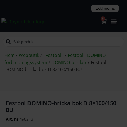
0
Hem
/
Webbutik
/
- Festool -
/
Festool - DOMINO
förbindningssystem
/
DOMINO-brickor
/
Festool
DOMINO-bricka bok D 8×100/150 BU
Festool DOMINO-bricka bok D 8×100/150
BU
Art. nr
498213