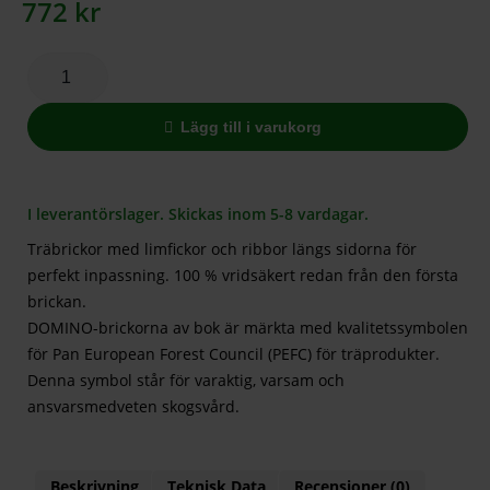
772
kr
Lägg till i varukorg
I leverantörslager. Skickas inom 5-8 vardagar.
Träbrickor med limfickor och ribbor längs sidorna för
perfekt inpassning. 100 % vridsäkert redan från den första
brickan.
DOMINO-brickorna av bok är märkta med kvalitetssymbolen
för Pan European Forest Council (PEFC) för träprodukter.
Denna symbol står för varaktig, varsam och
ansvarsmedveten skogsvård.
Beskrivning
Teknisk Data
Recensioner (0)