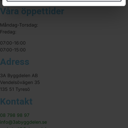
Våra öppettider
Måndag-Torsdag:
Fredag:
07:00-16:00
07:00-15:00
Adress
3A Byggdelen AB
Vendelsövägen 35
135 51 Tyresö
Kontakt
08 798 98 97
info@3abyggdelen.se