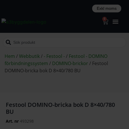
0
Hem
/
Webbutik
/
- Festool -
/
Festool - DOMINO
förbindningssystem
/
DOMINO-brickor
/
Festool
DOMINO-bricka bok D 8×40/780 BU
Festool DOMINO-bricka bok D 8×40/780
BU
Art. nr
493298