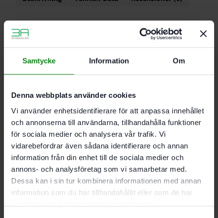
Egenskaper
Träbrickor med limfickor och ribbor längs
sidorna för perfekt inpassning
Samtycke
Information
Om
100 % vridsäkert redan från den första DOMINO
brickan
För DF 500
Denna webbplats använder cookies
Material: bok
Vi använder enhetsidentifierare för att anpassa innehållet
och annonserna till användarna, tillhandahålla funktioner
Mått 8 x 40 mm; Förpackning 780 Antal
för sociala medier och analysera vår trafik. Vi
vidarebefordrar även sådana identifierare och annan
information från din enhet till de sociala medier och
Det finns inga recensioner än.
annons- och analysföretag som vi samarbetar med.
Bli först med att recensera ”Festool DOMINO-bricka
Dessa kan i sin tur kombinera informationen med annan
bok D 8×40/780 BU”
information som du har tillhandahållit eller som de har
Du måste vara
inloggad
för att skriva en recension.
samlat in när du har använt deras tjänster.