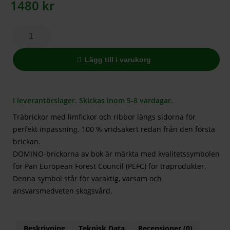
1480
kr
Lägg till i varukorg
I leverantörslager. Skickas inom 5-8 vardagar.
Träbrickor med limfickor och ribbor längs sidorna för
perfekt inpassning. 100 % vridsäkert redan från den första
brickan.
DOMINO-brickorna av bok är märkta med kvalitetssymbolen
för Pan European Forest Council (PEFC) för träprodukter.
Denna symbol står för varaktig, varsam och
ansvarsmedveten skogsvård.
Beskrivning
Teknisk Data
Recensioner (0)