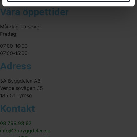
Våra öppettider
Måndag-Torsdag:
Fredag:
07:00-16:00
07:00-15:00
Adress
3A Byggdelen AB
Vendelsövägen 35
135 51 Tyresö
Kontakt
08 798 98 97
info@3abyggdelen.se