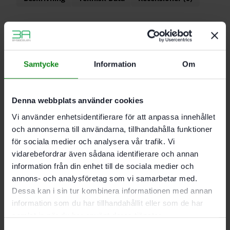
Egenskaper
Träbrickor med limfickor och ribbor längs
sidorna för perfekt inpassning
Samtycke
Information
Om
100 % vridsäkert redan från den första DOMINO
brickan
För DF 500
Denna webbplats använder cookies
Material: bok
Vi använder enhetsidentifierare för att anpassa innehållet
och annonserna till användarna, tillhandahålla funktioner
Mått 8 x 50 mm; Förpackning 600 Antal
för sociala medier och analysera vår trafik. Vi
vidarebefordrar även sådana identifierare och annan
information från din enhet till de sociala medier och
Det finns inga recensioner än.
annons- och analysföretag som vi samarbetar med.
Bli först med att recensera ”Festool DOMINO-bricka
Dessa kan i sin tur kombinera informationen med annan
bok D 8×50/600 BU”
information som du har tillhandahållit eller som de har
Du måste vara
inloggad
för att skriva en recension.
samlat in när du har använt deras tjänster.