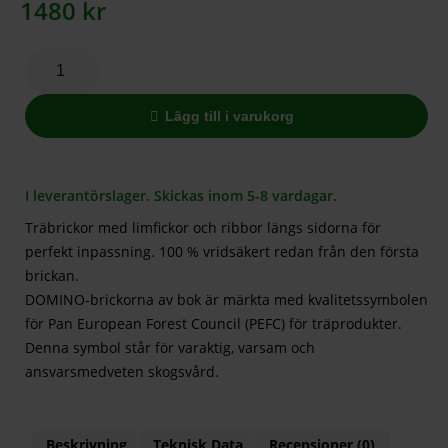
1480
kr
Lägg till i varukorg
I leverantörslager. Skickas inom 5-8 vardagar.
Träbrickor med limfickor och ribbor längs sidorna för
perfekt inpassning. 100 % vridsäkert redan från den första
brickan.
DOMINO-brickorna av bok är märkta med kvalitetssymbolen
för Pan European Forest Council (PEFC) för träprodukter.
Denna symbol står för varaktig, varsam och
ansvarsmedveten skogsvård.
Beskrivning
Teknisk Data
Recensioner (0)