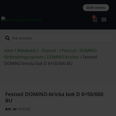
0
Hem
/
Webbutik
/
- Festool -
/
Festool - DOMINO
förbindningssystem
/
DOMINO-brickor
/
Festool
DOMINO-bricka bok D 8×50/600 BU
Festool DOMINO-bricka bok D 8×50/600
BU
Art. nr
493299