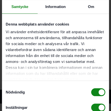
Egenskaper
Samtycke
Information
Om
Träbrickor med limfickor och ribbor längs
sidorna för perfekt inpassning
Denna webbplats använder cookies
100 % vridsäkert redan från den första DOMINO
brickan
Vi använder enhetsidentifierare för att anpassa innehållet
DOMINO av sipo-trä. resistenta mot insekts- och
och annonserna till användarna, tillhandahålla funktioner
mögelangrepp. lämpar sig därför allra bäst för
för sociala medier och analysera vår trafik. Vi
utomhusbruk
vidarebefordrar även sådana identifierare och annan
För DF 500
information från din enhet till de sociala medier och
Material: sipo
annons- och analysföretag som vi samarbetar med.
Av mahogny
Väderbeständig
Dessa kan i sin tur kombinera informationen med annan
information som du har tillhandahållit eller som de har
samlat in när du har använt deras tjänster.
Samtyckesval
Nödvändig
Relaterade produkter
Inställningar