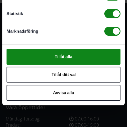
Statistik
Marknadsföring
3A Byggdelen
Vi är återförsäljare av elverktyg, tillbehör, infästning och
Tillåt alla
förbrukningsmaterial. Vi har en fysisk butik och
serviceverkstad i Stockholm samt en e-handel för hela
Tillåt ditt val
Sverige. Av oss får du professionell service av
medarbetare med gedigen erfarenhet.
Avvisa alla
556341-4290
Org. nr:
Våra öppettider
Måndag-Torsdag:
07:00-16:00
Fredag:
07:00-15:00