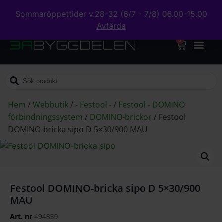
Sommaröppettider v.28-32 (6/7 - 7/8) 06.00-15.00
Avfärda
0
Hem
/
Webbutik
/
- Festool -
/
Festool - DOMINO
förbindningssystem
/
DOMINO-brickor
/
Festool
DOMINO-bricka sipo D 5×30/900 MAU
Festool DOMINO-bricka sipo D 5×30/900
MAU
Art. nr
494859