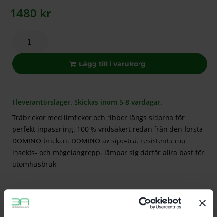
1480
kr
Lägg till i varukorg
I leverantörslager. Skickas inom 5-8 vardagar.
Träbrickor med limfickor och ribbor längs sidorna för
perfekt inpassning. 100 % vridsäkert redan från den första
DOMINO brickan. DOMINO av sipo-trä. resistenta mot
insekts- och mögelangrepp. lämpar sig därför allra bäst för
utomhusbruk
Beskrivning
Teknisk Data
Recensioner (0)