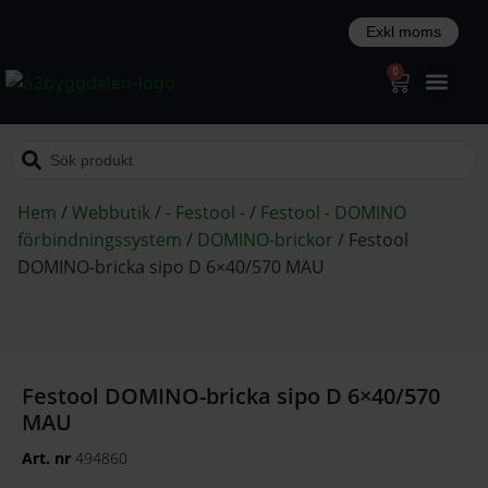
0
Hem
/
Webbutik
/
- Festool -
/
Festool - DOMINO
förbindningssystem
/
DOMINO-brickor
/
Festool
DOMINO-bricka sipo D 6×40/570 MAU
Festool DOMINO-bricka sipo D 6×40/570
MAU
Art. nr
494860