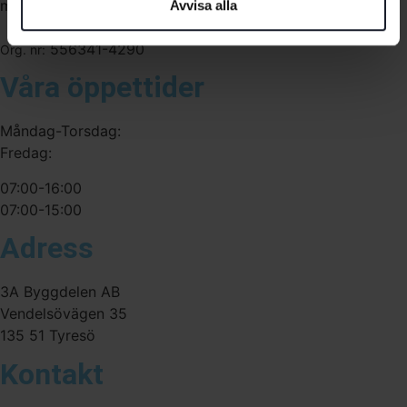
medarbetare med gedigen erfarenhet.
Avvisa alla
556341-4290
Org. nr:
Våra öppettider
Måndag-Torsdag:
Fredag:
07:00-16:00
07:00-15:00
Adress
3A Byggdelen AB
Vendelsövägen 35
135 51 Tyresö
Kontakt