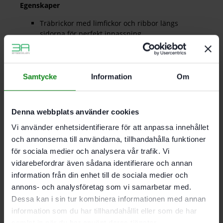
Egenskaper
Träbrickor med limfickor och ribbor längs
sidorna för perfekt inpassning
100 % vridsäkert redan från den första DOMINO
brickan
DOMINO av sipo-trä. resistenta mot insekts- och
mögelangrepp. lämpar sig därför allra bäst för
Samtycke
Information
Om
utomhusbruk
För DF 500
Material: sipo
Denna webbplats använder cookies
Av mahogny
Väderbeständig
Vi använder enhetsidentifierare för att anpassa innehållet
och annonserna till användarna, tillhandahålla funktioner
för sociala medier och analysera vår trafik. Vi
Mått 6 x 40 mm; Förpackning 570 Antal
vidarebefordrar även sådana identifierare och annan
information från din enhet till de sociala medier och
annons- och analysföretag som vi samarbetar med.
Det finns inga recensioner än.
Dessa kan i sin tur kombinera informationen med annan
information som du har tillhandahållit eller som de har
Bli först med att recensera ”Festool DOMINO-bricka
samlat in när du har använt deras tjänster.