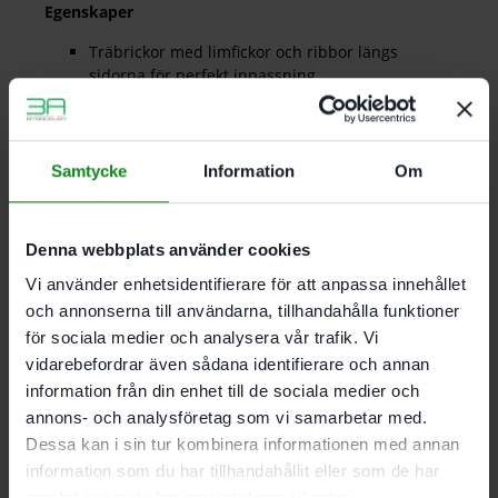
Egenskaper
Träbrickor med limfickor och ribbor längs
sidorna för perfekt inpassning
100 % vridsäkert redan från den första DOMINO
brickan
DOMINO av sipo-trä. resistenta mot insekts- och
mögelangrepp. lämpar sig därför allra bäst för
Samtycke
Information
Om
utomhusbruk
För DF 500
Material: sipo
Denna webbplats använder cookies
Av mahogny
Väderbeständig
Vi använder enhetsidentifierare för att anpassa innehållet
och annonserna till användarna, tillhandahålla funktioner
för sociala medier och analysera vår trafik. Vi
Mått 8 x 40 mm; Förpackning 130 Antal
vidarebefordrar även sådana identifierare och annan
information från din enhet till de sociala medier och
annons- och analysföretag som vi samarbetar med.
Det finns inga recensioner än.
Dessa kan i sin tur kombinera informationen med annan
information som du har tillhandahållit eller som de har
Bli först med att recensera ”Festool DOMINO-bricka
samlat in när du har använt deras tjänster.