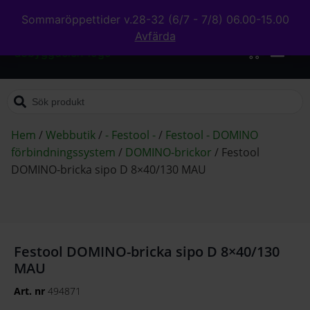
Sommaröppettider v.28-32 (6/7 - 7/8) 06.00-15.00
Avfärda
0
Hem
/
Webbutik
/
- Festool -
/
Festool - DOMINO
förbindningssystem
/
DOMINO-brickor
/
Festool
DOMINO-bricka sipo D 8×40/130 MAU
Festool DOMINO-bricka sipo D 8×40/130
MAU
Art. nr
494871