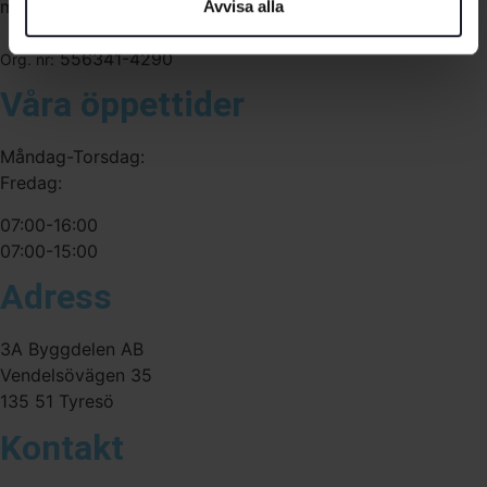
medarbetare med gedigen erfarenhet.
Avvisa alla
556341-4290
Org. nr:
Våra öppettider
Måndag-Torsdag:
Fredag:
07:00-16:00
07:00-15:00
Adress
3A Byggdelen AB
Vendelsövägen 35
135 51 Tyresö
Kontakt