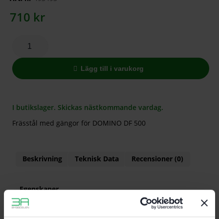
710
kr
Lägg till i varukorg
I butikslager. Skickas nästkommande vardag.
Frässtål med gängor för DOMINO DF 500
Beskrivning
Teknisk Data
Recensioner (0)
Egenskaper
Frässtål med gängor för DOMINO DF 500
För DF 500