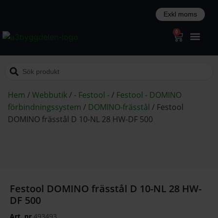
0
Hem
/
Webbutik
/
- Festool -
/
Festool - DOMINO
förbindningssystem
/
DOMINO-frässtål
/
Festool
DOMINO frässtål D 10-NL 28 HW-DF 500
Festool DOMINO frässtål D 10-NL 28 HW-
DF 500
Art. nr
493493