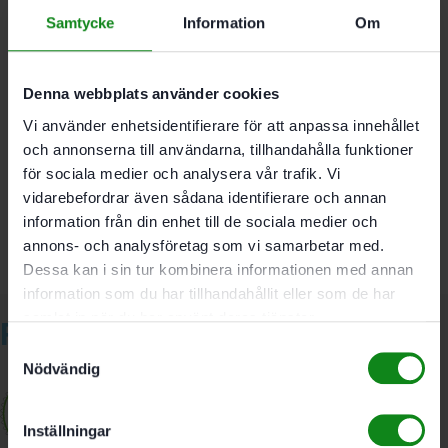
Samtycke
Information
Om
D 10 mm; NL 28 mm
Denna webbplats använder cookies
Vi använder enhetsidentifierare för att anpassa innehållet
Det finns inga recensioner än.
och annonserna till användarna, tillhandahålla funktioner
Bli först med att recensera ”Festool DOMINO frässtål D
för sociala medier och analysera vår trafik. Vi
10-NL 28 HW-DF 500”
vidarebefordrar även sådana identifierare och annan
Du måste vara
inloggad
för att skriva en recension.
information från din enhet till de sociala medier och
annons- och analysföretag som vi samarbetar med.
Dessa kan i sin tur kombinera informationen med annan
information som du har tillhandahållit eller som de har
samlat in när du har använt deras tjänster.
Relaterade produkter
Samtyckesval
Nödvändig
Inställningar