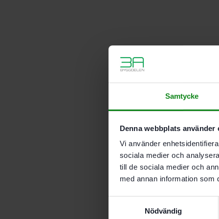
Samtycke
Denna webbplats använder 
Vi använder enhetsidentifierar
sociala medier och analysera 
till de sociala medier och a
med annan information som du 
Samtyckesval
Nödvändig