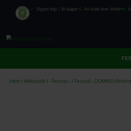
Öppet köp i 30 dagar
Fri frakt över 999kr
S
FE
Hem
/
Webbutik
/
- Festool -
/
Festool - DOMINO förbin