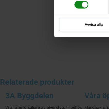
Avvisa alla
Relaterade produkter
3A Byggdelen
Våra ö
Vi är återförsäljare av elverktyg, tillbehör,
Måndag-Tors