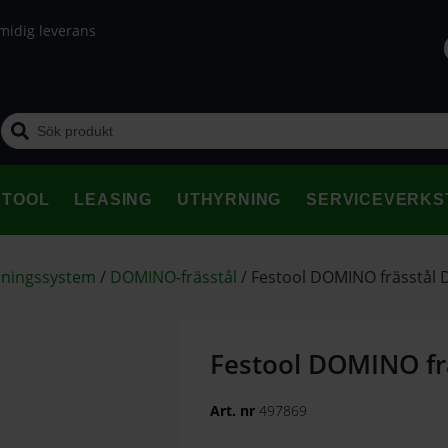
midig leverans
STOOL
LEASING
UTHYRNING
SERVICEVERKS
dningssystem
/
DOMINO-frässtål
/
Festool DOMINO frässtål 
Festool DOMINO fr
Art. nr
497869