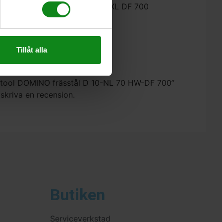
för förbindningsfräs DOMINO XL DF 700
Tillåt alla
Festool DOMINO frässtål D 10-NL 70 HW-DF 700”
 skriva en recension.
Butiken
Serviceverkstad