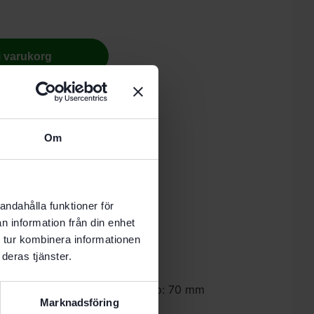
 i varukorg
nde vardag.
Om
0 mm. Maximalt fräsdjup: 70 mm
andahålla funktioner för
n information från din enhet
 tur kombinera informationen
deras tjänster.
hål på 10 mm. Maximalt fräsdjup: 70 mm
Marknadsföring