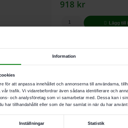
918
kr
Lägg till
I butikslager. Skickas nästkomma
Information
För tillverkning av plugghål på 1
cookies
Beskrivning
e för att anpassa innehållet och annonserna till användarna, tillh
Teknisk Data
vår trafik. Vi vidarebefordrar även sådana identifierare och anna
Recensioner (0)
nnons- och analysföretag som vi samarbetar med. Dessa kan i sin
har tillhandahållit eller som de har samlat in när du har använt 
Egenskaper
För tillverkning av plugg
Inställningar
Statistik
För DF 700