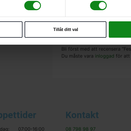
Fräsverktyg med gängor 
D 10 mm; NL 70 mm
Tillåt ditt val
Det finns inga recensioner än.
Bli först med att recensera ”
Du måste vara
inloggad
för att
ppettider
Kontakt
dag:
07:00-16:00
08 798 98 97