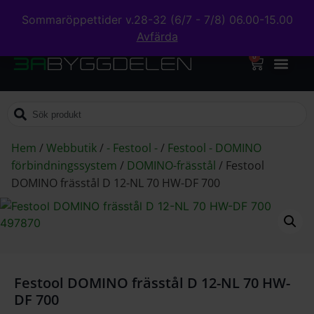
Sommaröppettider v.28-32 (6/7 - 7/8) 06.00-15.00
Avfärda
0
Hem
/
Webbutik
/
- Festool -
/
Festool - DOMINO
förbindningssystem
/
DOMINO-frässtål
/
Festool
DOMINO frässtål D 12-NL 70 HW-DF 700
Festool DOMINO frässtål D 12-NL 70 HW-
DF 700