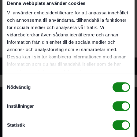
Denna webbplats använder cookies
För tillverkning av plugghål på 12 mm. Maximalt
fräsdjup: 70 mm
Vi använder enhetsidentifierare för att anpassa innehållet
För DF 700
och annonserna till användarna, tillhandahålla funktioner
Fräsverktyg med gängor för förbindningsfräs
för sociala medier och analysera vår trafik. Vi
DOMINO XL DF 700
vidarebefordrar även sådana identifierare och annan
information från din enhet till de sociala medier och
annons- och analysföretag som vi samarbetar med.
Dessa kan i sin tur kombinera informationen med annan
Relaterade produkter
information som du har tillhandahållit eller som de har
samlat in när du har använt deras tjänster.
Samtyckesval
Nödvändig
Inställningar
Statistik
3A Byggdelen