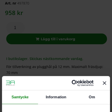
Art. nr
497870
958
kr
Lägg till i varukorg
I butikslager. Skickas nästkommande vardag.
För tillverkning av plugghål på 12 mm. Maximalt fräsdjup:
70 mm
Beskrivning
Teknisk Data
Recensioner (0)
Samtycke
Information
Om
Egenskaper