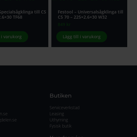
Specialsågklinga till CS
Festool – Universalsågklinga till
2.6×30 TF68
CS 70 – 225×2.6×30 W32
849
kr
l i varukorg
Lägg till i varukorg
Butiken
Serviceverkstad
n.se
Leasing
delen.se
Uthyrning
Fysisk butik