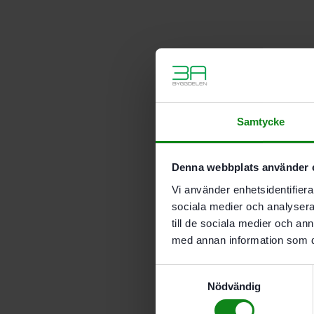
Samtycke
Denna webbplats använder 
Vi använder enhetsidentifierar
sociala medier och analysera 
till de sociala medier och a
med annan information som du 
Samtyckesval
Nödvändig