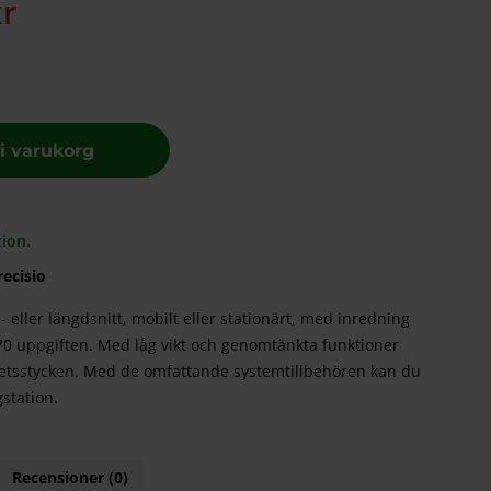
kr
 i varukorg
ion.
ecisio
eller längdsnitt, mobilt eller stationärt, med inredning
 70 uppgiften. Med låg vikt och genomtänkta funktioner
betsstycken. Med de omfattande systemtillbehören kan du
gstation.
Recensioner (0)