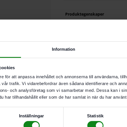
Produktegenskaper
Arbetar kraftfullt tack va
70 mm såghöjd för ännu s
Snabb omställning från län
Splitterfri sågning på båd
Överskådlig och välplane
Information
V-spår för placering av vin
Kan byggas ut till sågstat
cookies
Huvudsakliga användningsomr
e för att anpassa innehållet och annonserna till användarna, tillh
Kapa snabbt och exakt upp
vår trafik. Vi vidarebefordrar även sådana identifierare och anna
Vid 45° kapning upp till 
nnons- och analysföretag som vi samarbetar med. Dessa kan i sin
Längdsnitt upp till en så
har tillhandahållit eller som de har samlat in när du har använt 
Vinkelsnitt från -2° till 4
Falssågning tack vare sän
Leveransomfattning
Inställningar
Statistik
HW universalsågklinga W32
Justerbord CS 70 ST 650