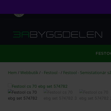
Öppet köp i 30 dagar
Fri frakt över 999kr
S
FESTO
Hem
/
Webbutik
/
- Festool -
/
Festool - Semistationär s