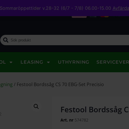
Sommaröppettider v.28-32 (6/7 - 7/8) 06.00-15.00
Avfärd
midig leverans
OL
LEASING
UTHYRNING
SERVICEVE
ågning
/
Festool Bordssåg CS 70 EBG-Set Precisio
Festool Bordssåg C
Art. nr
574782