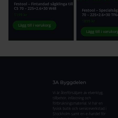
Festool – Fintandad sågklinga till
CS 70 – 225×2.6×30 W48
Festool – Specialsågk
1199
kr
70 – 225×2.6×30 TF6
1899
kr
Lägg till i varukorg
Lägg till i varukor
3A Byggdelen
Vi är återförsäljare av elverktyg,
tillbehör, infästning och
förbrukningsmaterial. Vi har en
fysisk butik och serviceverkstad i
Stockholm samt en e-handel för