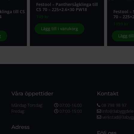
Festool – Panthersågklinga till
CS 70 – 225×2.6×30 PW18
linga till CS
Festool – 
4
749
kr
70 – 225×
1899
kr
Lägg till i varukorg
g
Lägg til
Våra öppettider
Kontakt
Måndag-Torsdag:
07:00-16:00
08 798 98 97
Fredag:
07:00-15:00
info@3abyggdele
verkstad@3abygg
Adress
Följ oss