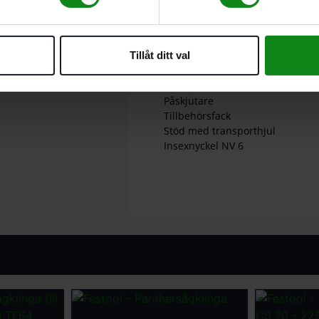
Breddare CS 70 VB
Förlängning CS 70 VL
Längdanslag
Tillåt ditt val
Vinkelanslag
3 x splitterskydd
Utsugsset
Påskjutare
Tillbehörsfack
Stöd med transporthjul
Insexnyckel NV 6