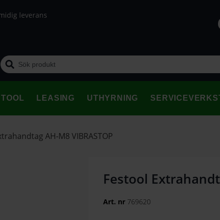
midig leverans
STOOL
LEASING
UTHYRNING
SERVICEVERKS
Extrahandtag AH-M8 VIBRASTOP
Festool Extrahan
Art. nr
769620