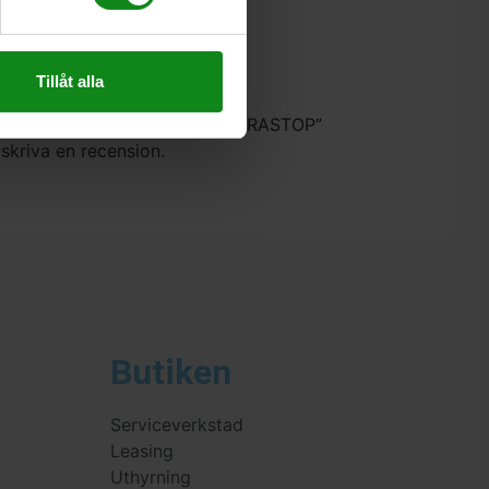
Tillåt alla
Festool Extrahandtag AH-M8 VIBRASTOP”
 skriva en recension.
Butiken
Serviceverkstad
Leasing
Uthyrning