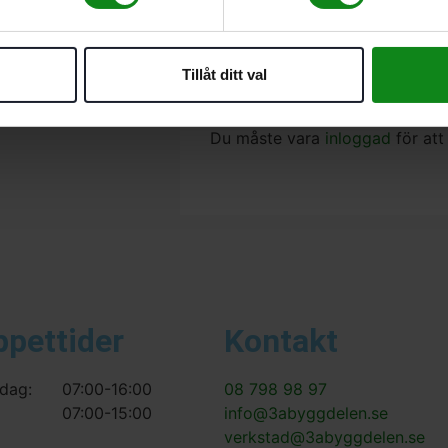
VIBRASTOP
Fäste M8
Det finns inga recensioner än.
Tillåt ditt val
Bli först med att recensera ”
Du måste vara
inloggad
för att
ppettider
Kontakt
dag:
07:00-16:00
08 798 98 97
07:00-15:00
info@3abyggdelen.se
verkstad@3abyggdelen.se