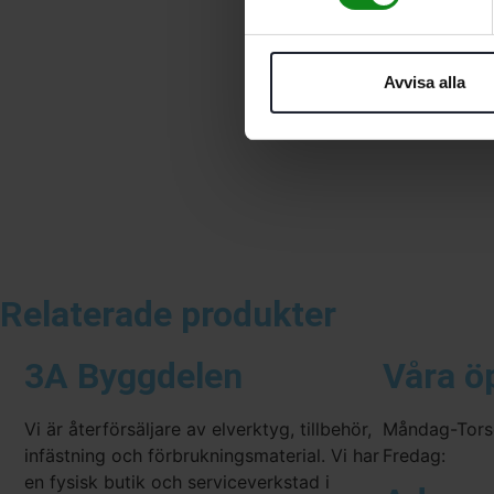
Avvisa alla
Relaterade produkter
3A Byggdelen
Våra ö
Vi är återförsäljare av elverktyg, tillbehör,
Måndag-Tors
infästning och förbrukningsmaterial. Vi har
Fredag:
en fysisk butik och serviceverkstad i