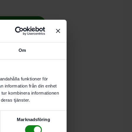
 i varukorg
nde vardag.
Om
pning
andahålla funktioner för
n information från din enhet
 tur kombinera informationen
deras tjänster.
Marknadsföring
ionsdämpning
 125. AGP 150