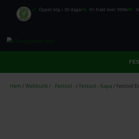
Öppet köp i 30 dagar
Fri frakt över 999kr
S
FE
Hem
/
Webbutik
/
- Festool -
/
Festool - Kapa
/
Festool 