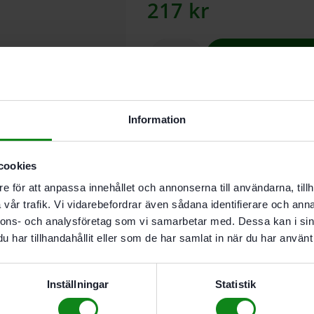
217
kr
Lägg till
I butikslager. Skickas nästkomma
Information
Extrahandtag med vibrationsdäm
cookies
e för att anpassa innehållet och annonserna till användarna, tillh
Beskrivning
vår trafik. Vi vidarebefordrar även sådana identifierare och anna
Teknisk Data
nnons- och analysföretag som vi samarbetar med. Dessa kan i sin
Recensioner (0)
har tillhandahållit eller som de har samlat in när du har använt 
Egenskaper
Inställningar
Statistik
Extrahandtag med vibrat
För AG 125. AGP 115. AGP