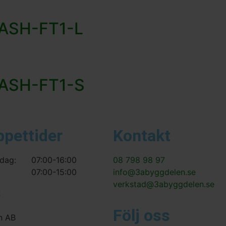
 FASH-FT1-L
 FASH-FT1-S
ppettider
Kontakt
dag:
07:00-16:00
08 798 98 97
07:00-15:00
info@3abyggdelen.se
verkstad@3abyggdelen.se
s
Följ oss
n AB