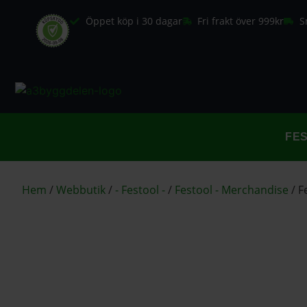
Öppet köp i 30 dagar
Fri frakt över 999kr
S
FE
Hem
/
Webbutik
/
- Festool -
/
Festool - Merchandise
/
F