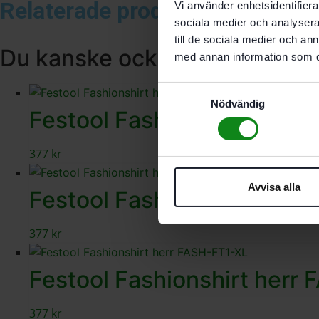
Relaterade produkter
Vi använder enhetsidentifierar
sociala medier och analysera 
till de sociala medier och a
Du kanske också gillar …
med annan information som du 
Samtyckesval
Nödvändig
Festool Fashionshirt herr
377
kr
Avvisa alla
Festool Fashionshirt herr
377
kr
Festool Fashionshirt herr
377
kr