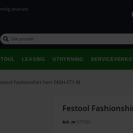
midig leverans
STOOL
LEASING
UTHYRNING
SERVICEVERKS
estool Fashionshirt herr FASH-FT1-M
Festool Fashionshi
Art. nr
577301