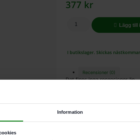
377
kr
Lägg till
I butikslager. Skickas nästkomma
Recensioner (0)
Det finns inga recensioner än.
Bli först med att recensera ”Fe
Du måste vara
inloggad
för att
Information
cookies