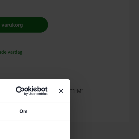
 i varukorg
nde vardag.
stool Fashionshirt herr FASH-FT1-M”
 skriva en recension.
Om