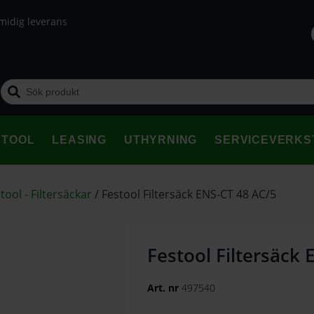
midig leverans
STOOL
LEASING
UTHYRNING
SERVICEVERKS
tool - Filtersäckar
/
Festool Filtersäck ENS-CT 48 AC/5
Festool Filtersäck
Art. nr
497540