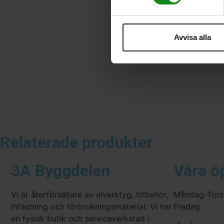
Avvisa alla
Relaterade produkter
3A Byggdelen
Våra ö
Vi är återförsäljare av elverktyg, tillbehör,
Måndag-Tors
infästning och förbrukningsmaterial. Vi har
Fredag:
en fysisk butik och serviceverkstad i