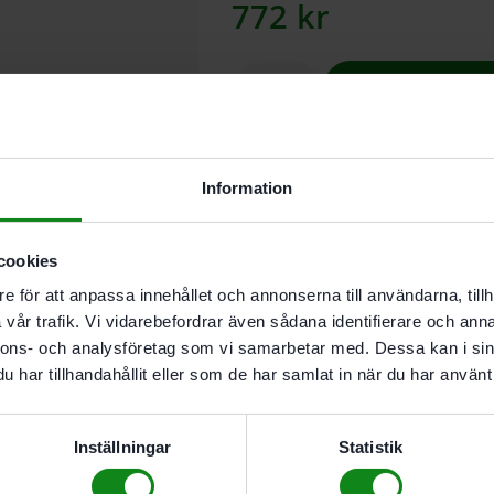
772
kr
Lägg till
I butikslager. Skickas nästkomma
Information
För att suga upp damm med CT 
cookies
e för att anpassa innehållet och annonserna till användarna, tillh
Beskrivning
vår trafik. Vi vidarebefordrar även sådana identifierare och anna
Teknisk Data
nnons- och analysföretag som vi samarbetar med. Dessa kan i sin
Recensioner (0)
har tillhandahållit eller som de har samlat in när du har använt 
Egenskaper
Inställningar
Statistik
För att suga upp damm
För CT/CTL/CTM 48 AC