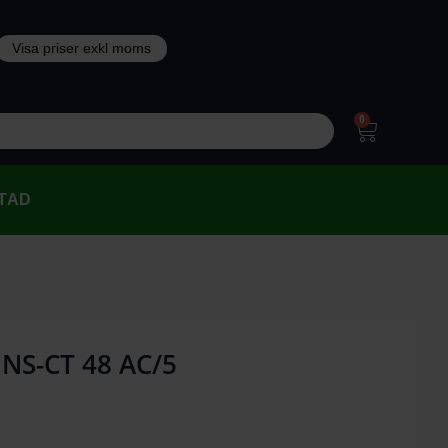
0
TAD
 ENS-CT 48 AC/5