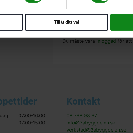
Inte lämpad för CT stan
Förpackning 5 Antal
Det finns inga recensioner än.
Tillåt ditt val
Bli först med att recensera ”F
Du måste vara
inloggad
för att
ppettider
Kontakt
dag:
07:00-16:00
08 798 98 97
07:00-15:00
info@3abyggdelen.se
verkstad@3abyggdelen.se