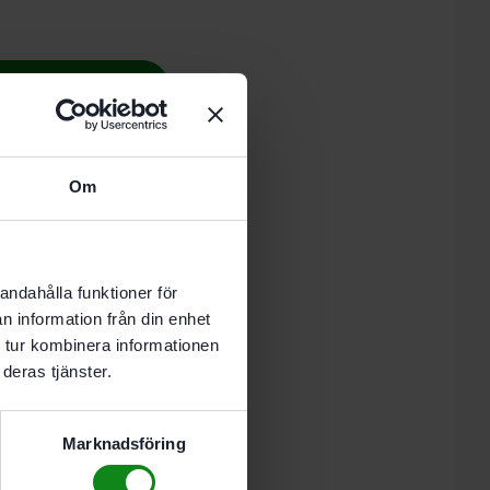
 i varukorg
nde vardag.
Om
48 med AUTOCLEAN
andahålla funktioner för
n information från din enhet
 tur kombinera informationen
deras tjänster.
Marknadsföring
 med CT 48 med AUTOCLEAN