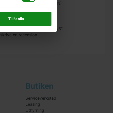
dardutförande (utan AUTOCLEAN)
Tillåt alla
estool Filtersäck ENS-CT 48 AC/5”
 skriva en recension.
Butiken
Serviceverkstad
Leasing
Uthyrning