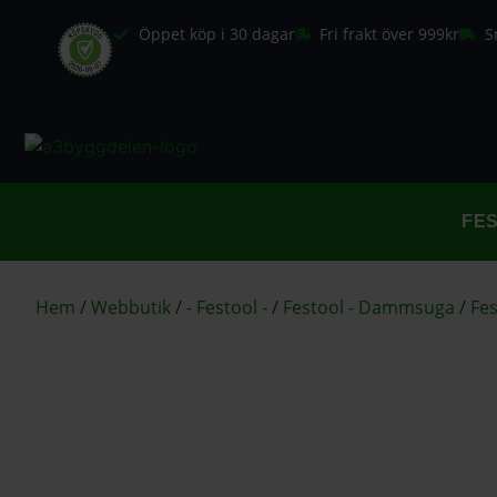
Öppet köp i 30 dagar
Fri frakt över 999kr
S
FE
Hem
/
Webbutik
/
- Festool -
/
Festool - Dammsuga
/
Fes