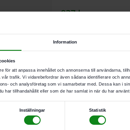
837
kr
Lägg till
Information
I leverantörslager. Skickas inom 5
cookies
e för att anpassa innehållet och annonserna till användarna, tillh
Beskrivning
vår trafik. Vi vidarebefordrar även sådana identifierare och anna
Teknisk Data
nnons- och analysföretag som vi samarbetar med. Dessa kan i sin
Recensioner (0)
har tillhandahållit eller som de har samlat in när du har använt 
Egenskaper
Inställningar
Statistik
För SR5. SR6
Två skikt
Förpackning 5 Antal