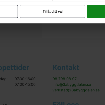
Det finns inga recensioner än.
Tillåt ditt val
Bli först med att recensera ”Fe
Du måste vara
inloggad
för att
ppettider
Kontakt
dag:
07:00-16:00
08 798 98 97
07:00-15:00
info@3abyggdelen.se
verkstad@3abyggdelen.se
s
Följ oss