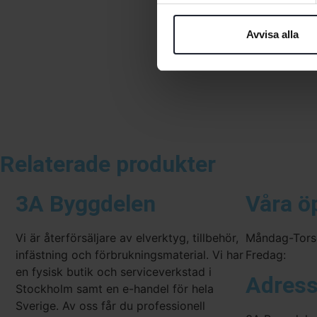
Avvisa alla
Relaterade produkter
3A Byggdelen
Våra ö
Vi är återförsäljare av elverktyg, tillbehör,
Måndag-Tors
infästning och förbrukningsmaterial. Vi har
Fredag:
en fysisk butik och serviceverkstad i
Adres
Stockholm samt en e-handel för hela
Sverige. Av oss får du professionell