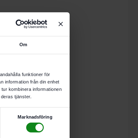
 i varukorg
Om
-8 vardagar.
andahålla funktioner för
n information från din enhet
 tur kombinera informationen
deras tjänster.
Marknadsföring