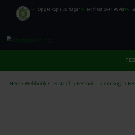
Öppet köp i 30 dagar
Fri frakt över 999kr
S
FE
Hem
/
Webbutik
/
- Festool -
/
Festool - Dammsuga
/
Fes