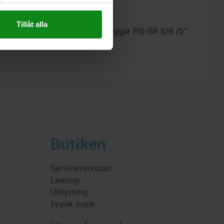
Tillåt alla
stool Filtersäck med dubbla väggar FIS-SR 5/6 /5”
 skriva en recension.
Butiken
Serviceverkstad
Leasing
Uthyrning
Fysisk butik