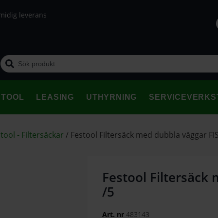
midig leverans
STOOL
LEASING
UTHYRNING
SERVICEVERKS
tool - Filtersäckar
/
Festool Filtersäck med dubbla väggar FIS
Festool Filtersäck
/5
Art. nr
483143