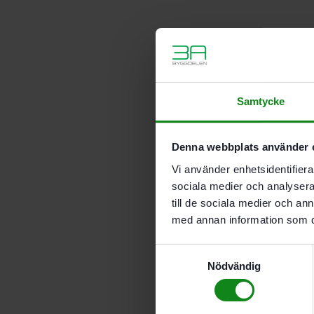
Samtycke
Denna webbplats använder 
Vi använder enhetsidentifierar
sociala medier och analysera 
till de sociala medier och a
med annan information som du 
Samtyckesval
Nödvändig