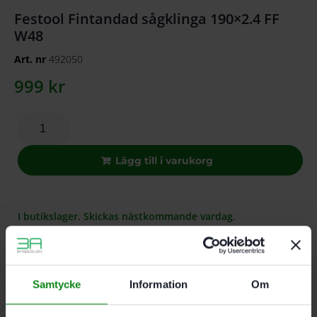
Festool Fintandad sågklinga 190×2.4 FF
W48
Art. nr
492050
999
kr
Lägg till i varukorg
I butikslager. Skickas nästkommande vardag.
För rena och splitterfria tvärsnitt i massivt trä samt belagda
eller fanerade skivor.
Samtycke
Information
Om
Beskrivning
Teknisk Data
Recensioner (0)