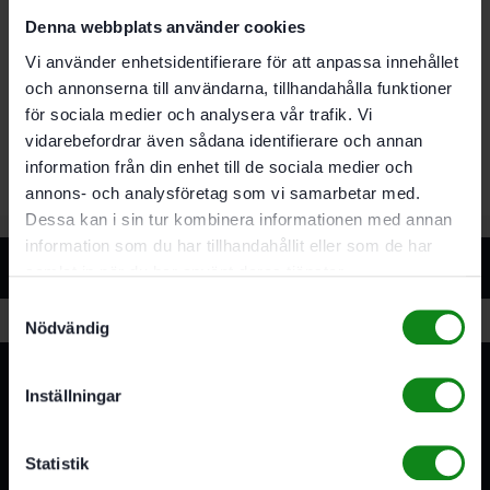
Denna webbplats använder cookies
Egenskaper
Vi använder enhetsidentifierare för att anpassa innehållet
och annonserna till användarna, tillhandahålla funktioner
För rena och splitterfria tvärsnitt i massivt trä
samt belagda eller fanerade skivor
för sociala medier och analysera vår trafik. Vi
För CS 50
vidarebefordrar även sådana identifierare och annan
information från din enhet till de sociala medier och
annons- och analysföretag som vi samarbetar med.
Dessa kan i sin tur kombinera informationen med annan
information som du har tillhandahållit eller som de har
Relaterade produkter
samlat in när du har använt deras tjänster.
Samtyckesval
Nödvändig
Inställningar
Statistik