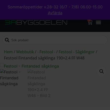
Sommaröppettider v.28-32 (6/7 - 7/8) 06.00-15.00
Avfärda
0
Hem
/
Webbutik
/
- Festool -
/
Festool - Sågklingor
/
Festool Fintandad sågklinga 190×2.4 FF W48