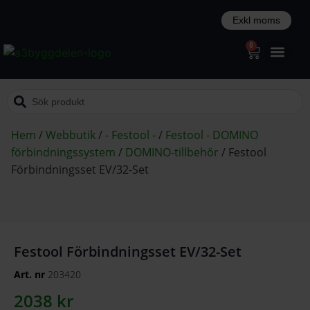
0
Hem
/
Webbutik
/
- Festool -
/
Festool - DOMINO
förbindningssystem
/
DOMINO-tillbehör
/
Festool
Förbindningsset EV/32-Set
Festool Förbindningsset EV/32-Set
Art. nr
203420
2038
kr