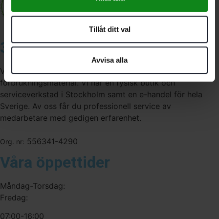
Tillåt ditt val
3A Byggdelen
Avvisa alla
Vi är återförsäljare av elverktyg, tillbehör, infästning och
förbrukningsmaterial. Vi har en fysisk butik och
serviceverkstad i Stockholm samt en e-handel för hela
Sverige. Av oss får du professionell service av
medarbetare med gedigen erfarenhet.
556341-4290
Org. nr:
Våra öppettider
Måndag-Torsdag:
Fredag:
07:00-16:00