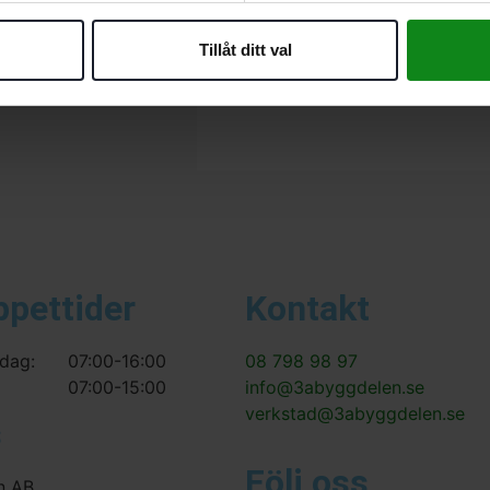
Det finns inga recensioner än.
Tillåt ditt val
Bli först med att recensera ”F
Du måste vara
inloggad
för att
ppettider
Kontakt
dag:
07:00-16:00
08 798 98 97
07:00-15:00
info@3abyggdelen.se
verkstad@3abyggdelen.se
s
Följ oss
n AB