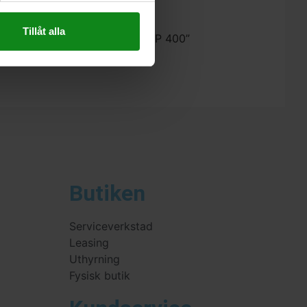
Tillåt alla
estool Förlängningsprofil MFS-VP 400”
 skriva en recension.
Butiken
Serviceverkstad
Leasing
Uthyrning
Fysisk butik