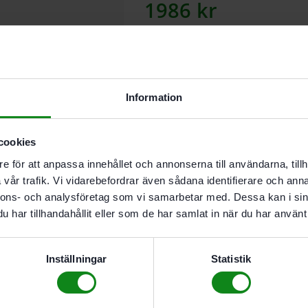
1986
kr
Lägg till
Information
I leverantörslager. Skickas inom 5
cookies
Beskrivning
e för att anpassa innehållet och annonserna till användarna, tillh
Teknisk Data
vår trafik. Vi vidarebefordrar även sådana identifierare och anna
Recensioner (0)
nnons- och analysföretag som vi samarbetar med. Dessa kan i sin
för förlängning av MFS 4
har tillhandahållit eller som de har samlat in när du har använt 
med skala
Leveransomfattning
Inställningar
Statistik
2 x profil 400 mm. längdförbind
Förpackning 2 Antal