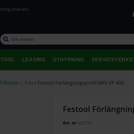
midig leverans
STOOL
LEASING
UTHYRNING
SERVICEVERKS
Tillbehör t. fräs
/
Festool Förlängningsprofil MFS-VP 400
Festool Förlängnin
Art. nr
492723