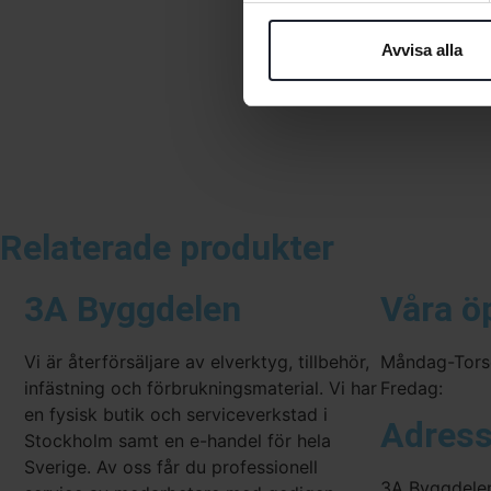
Avvisa alla
Relaterade produkter
3A Byggdelen
Våra ö
Vi är återförsäljare av elverktyg, tillbehör,
Måndag-Tors
infästning och förbrukningsmaterial. Vi har
Fredag:
en fysisk butik och serviceverkstad i
Adres
Stockholm samt en e-handel för hela
Sverige. Av oss får du professionell
3A Byggdele