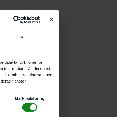
 i varukorg
Om
-8 vardagar.
andahålla funktioner för
n information från din enhet
 tur kombinera informationen
00. MFS 700
deras tjänster.
Marknadsföring
ning. i kartong