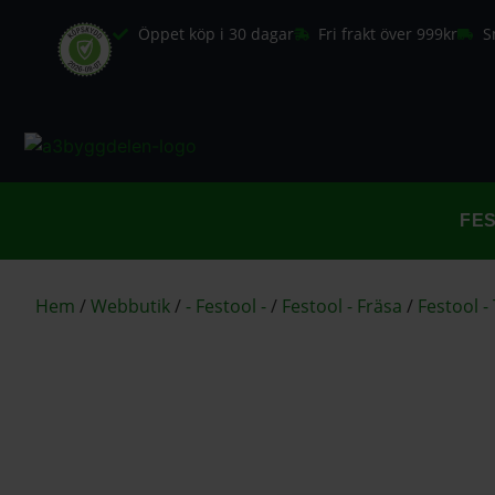
Öppet köp i 30 dagar
Fri frakt över 999kr
S
FE
Hem
/
Webbutik
/
- Festool -
/
Festool - Fräsa
/
Festool - 