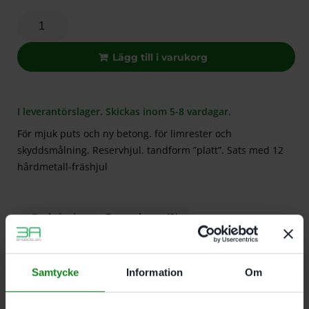
Lägg till i varukorg
I leverantörslager. Skickas inom 5-8 vardagar.
För mjuk puts och ny betong. för limrester och
skyddsmålning. Reservhjul. tandform ”platt”. Sats med 12
hårdmetall-fräshjul
Beskrivning
Recensioner (0)
Egenskaper
Samtycke
Information
Om
För mjuk puts och ny betong. för limrester och
skyddsmålning