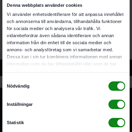
Reservhjul. tandform ”platt”
Denna webbplats använder cookies
Sats med 12 hårdmetall-fräshjul
Komplett sats med distansbrickor och
Vi använder enhetsidentifierare för att anpassa innehållet
spännelement
och annonserna till användarna, tillhandahålla funktioner
12 hårdmetall-fräshjul ”platt”
för sociala medier och analysera vår trafik. Vi
Reservhjul för FZ-RGP 80
vidarebefordrar även sådana identifierare och annan
information från din enhet till de sociala medier och
annons- och analysföretag som vi samarbetar med.
Dessa kan i sin tur kombinera informationen med annan
information som du har tillhandahållit eller som de har
Relaterade produkter
samlat in när du har använt deras tjänster.
Samtyckesval
Nödvändig
Inställningar
Statistik