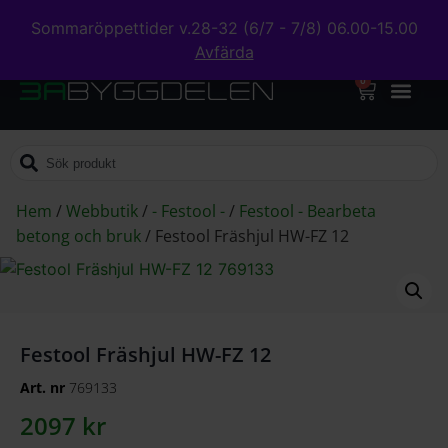
Sommaröppettider v.28-32 (6/7 - 7/8) 06.00-15.00
Avfärda
0
Hem
/
Webbutik
/
- Festool -
/
Festool - Bearbeta
betong och bruk
/
Festool Fräshjul HW-FZ 12
Festool Fräshjul HW-FZ 12
Art. nr
769133
2097
kr