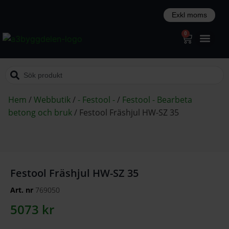
0
Hem
/
Webbutik
/
- Festool -
/
Festool - Bearbeta
betong och bruk
/
Festool Fräshjul HW-SZ 35
Festool Fräshjul HW-SZ 35
Art. nr
769050
5073
kr