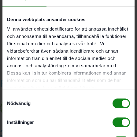
Reservhjul för SZ-RGP 150
Komplett sats med löphylsor
Denna webbplats använder cookies
Det finns inga recensioner än.
Vi använder enhetsidentifierare för att anpassa innehållet
och annonserna till användarna, tillhandahålla funktioner
Bli först med att recensera ”Festool Fräshjul HW-SZ 35”
för sociala medier och analysera vår trafik. Vi
Du måste vara
inloggad
för att skriva en recension.
vidarebefordrar även sådana identifierare och annan
information från din enhet till de sociala medier och
annons- och analysföretag som vi samarbetar med.
Dessa kan i sin tur kombinera informationen med annan
Relaterade produkter
information som du har tillhandahållit eller som de har
samlat in när du har använt deras tjänster.
Samtyckesval
Nödvändig
Inställningar
3A Byggdelen