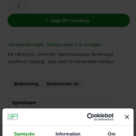
Lägg till i varukorg
I leverantörslager. Skickas inom 5-8 vardagar.
För hård puts. limrester. konsthartsputs. Reservhjul.
tandform ”spetsig”. Sats med 35 hårdmetall-fräshjul
Beskrivning
Recensioner (0)
Egenskaper
För hård puts. limrester. konsthartsputs
Reservhjul. tandform ”spetsig”
Sats med 35 hårdmetall-fräshjul
35 hårdmetall-fräshjul ”spetsig”
Samtycke
Information
Om