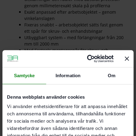
genom millimeterexakt skala på profilerna
Exakt anpassad efter arbetsobjektet – genom
vinkelanslagen
Fixeras snabbt – arbetsobjektet sätts fast genom
ett spår för skruv- och enhandstvingar
Utbyggbart system – med förlängningar från 200
mm till 2000 mm
Med Festools montagespår för skruv- och
enhandstvingar går det alltid snabbt och
smidigt att fixera schablonen på arbetsobjektet
Tack vare justerbara profiler och olika tillbehör
Samtycke
Information
Om
kan multifrässchablonen användas för många
typer av arbeten. från rätvinkliga till runda
utskärningar
För alla fräsar med kopierring
Denna webbplats använder cookies
För rätvinkliga (300 x 100 mm) eller runda (Ø 600
Vi använder enhetsidentifierare för att anpassa innehållet
mm) urfräsningar
och annonserna till användarna, tillhandahålla funktioner
Leveransomfattning
för sociala medier och analysera vår trafik. Vi
2 x vinkelanslag, tippskydd, cirkelinsats, skruvmejsel
vidarebefordrar även sådana identifierare och annan
MFS. i kartong
information från din enhet till de sociala medier och