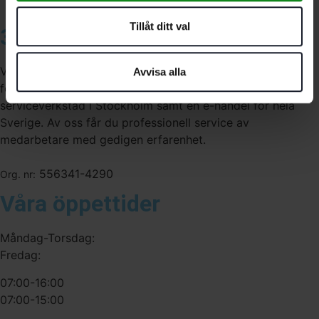
Tillåt ditt val
3A Byggdelen
Vi är återförsäljare av elverktyg, tillbehör, infästning och
Avvisa alla
förbrukningsmaterial. Vi har en fysisk butik och
serviceverkstad i Stockholm samt en e-handel för hela
Sverige. Av oss får du professionell service av
medarbetare med gedigen erfarenhet.
556341-4290
Org. nr:
Våra öppettider
Måndag-Torsdag:
Fredag:
07:00-16:00
07:00-15:00