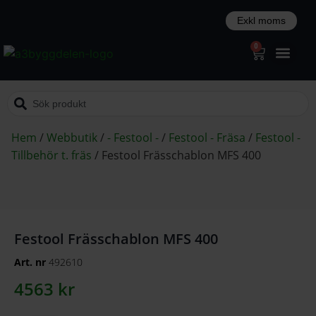
0
Hem
/
Webbutik
/
- Festool -
/
Festool - Fräsa
/
Festool -
Tillbehör t. fräs
/
Festool Frässchablon MFS 400
Festool Frässchablon MFS 400
Art. nr
492610
4563
kr