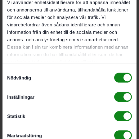
Vi använder enhetsidentifierare för att anpassa innehållet
och annonserna till användarna, tillhandahålla funktioner
för sociala medier och analysera vår trafik. Vi
vidarebefordrar även sådana identifierare och annan
information från din enhet till de sociala medier och
Festool Funktionströja herr M
annons- och analysföretag som vi samarbetar med.
305
kr
Dessa kan i sin tur kombinera informationen med annan
information som du har tillhandahållit eller som de har
Lägg till i varukorg
samlat in när du har använt deras tjänster.
Samtyckesval
Nödvändig
Inställningar
Festool Funktionströja herr XL
305
kr
Statistik
Lägg till i varukorg
Marknadsföring