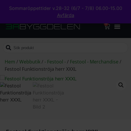
Sommaröppettider v.28-32 (6/7 - 7/8) 06.00-15.00
Avfärda
0
Hem
/
Webbutik
/
- Festool -
/
Festool - Merchandise
/
Festool Funktionströja herr XXXL