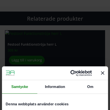
Relaterade produkter
Festool Funktionströja herr L
305
kr
Lägg till i varukorg
Samtycke
Information
Om
Festool Funktionströja herr S
305
kr
Denna webbplats använder cookies
Lägg till i varukorg