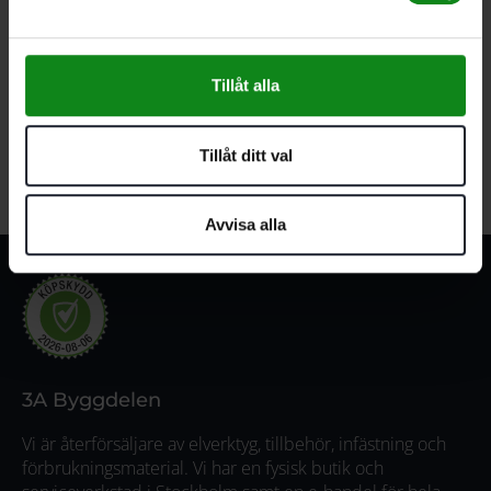
Festool Funktionströja herr XXL
Tillåt alla
305
kr
Lägg till i varukorg
Tillåt ditt val
Avvisa alla
3A Byggdelen
Vi är återförsäljare av elverktyg, tillbehör, infästning och
förbrukningsmaterial. Vi har en fysisk butik och