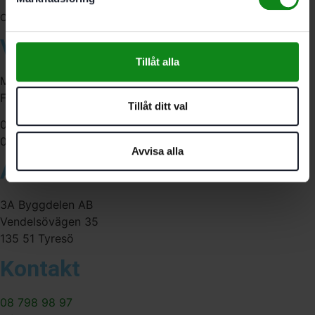
556341-4290
Org. nr:
Våra öppettider
Tillåt alla
Måndag-Torsdag:
Fredag:
Tillåt ditt val
07:00-16:00
07:00-15:00
Avvisa alla
Adress
3A Byggdelen AB
Vendelsövägen 35
135 51 Tyresö
Kontakt
08 798 98 97