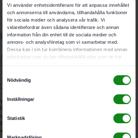
Vi använder enhetsidentifierare för att anpassa innehållet
och annonserna till användarna, tillhandahålla funktioner
för sociala medier och analysera vår trafik. Vi
vidarebefordrar även sådana identifierare och annan
Relaterade produkter
information från din enhet till de sociala medier och
annons- och analysföretag som vi samarbetar med.
Dessa kan i sin tur kombinera informationen med annan
information som du har tillhandahållit eller som de har
samlat in när du har använt deras tjänster.
Samtyckesval
Nödvändig
3A Byggdelen
Inställningar
Vi är återförsäljare av elverktyg, tillbehör, infästning och
förbrukningsmaterial. Vi har en fysisk butik och
serviceverkstad i Stockholm samt en e-handel för hela
Statistik
Sverige. Av oss får du professionell service av
medarbetare med gedigen erfarenhet.
Marknadsföring