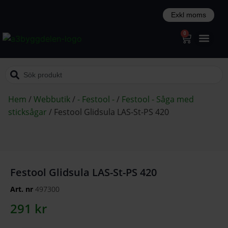
0
Hem
/
Webbutik
/
- Festool -
/
Festool - Såga med
sticksågar
/
Festool Glidsula LAS-St-PS 420
Festool Glidsula LAS-St-PS 420
Art. nr
497300
291
kr