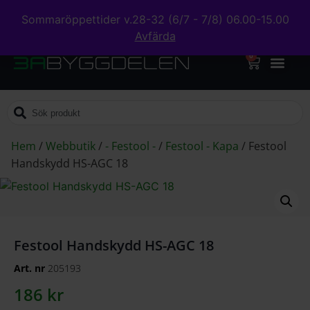
Sommaröppettider v.28-32 (6/7 - 7/8) 06.00-15.00
Avfärda
0
Hem
/
Webbutik
/
- Festool -
/
Festool - Kapa
/
Festool
Handskydd HS-AGC 18
Festool Handskydd HS-AGC 18
Art. nr
205193
186
kr