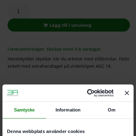
Lägg till i varukorg
I leverantörslager. Skickas inom 5-8 vardagar.
Handskyddet skyddar när du arbetar med stålborstar. Fästs
enkelt med extrahandtaget på vinkelslipen AGC 18.
Beskrivning
Recensioner (0)
Egenskaper
Samtycke
Information
Om
Handskyddet skyddar när du arbetar med
stålborstar
Fästs enkelt med extrahandtaget på vinkelslipen
Denna webbplats använder cookies