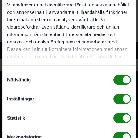
AGC 18
Vi använder enhetsidentifierare för att anpassa innehållet
För AGC 18
och annonserna till användarna, tillhandahålla funktioner
För säkert arbete med stålborstar
för sociala medier och analysera vår trafik. Vi
vidarebefordrar även sådana identifierare och annan
information från din enhet till de sociala medier och
annons- och analysföretag som vi samarbetar med.
Relaterade produkter
Dessa kan i sin tur kombinera informationen med annan
information som du har tillhandahållit eller som de har
samlat in när du har använt deras tjänster.
Samtyckesval
Nödvändig
Inställningar
3A Byggdelen
Statistik
Vi är återförsäljare av elverktyg, tillbehör, infästning och
förbrukningsmaterial. Vi har en fysisk butik och
Marknadsföring