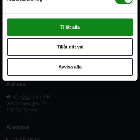
serviceverkstad i Stockholm samt en e-handel för hela
Sverige. Av oss får du professionell service av
medarbetare med gedigen erfarenhet.
Tillåt alla
556341-4290
Org. nr:
Tillåt ditt val
Våra öppettider
Måndag-Torsdag:
07:00-16:00
Fredag:
07:00-15:00
Avvisa alla
Adress
3A Byggdelen AB
Vendelsövägen 35
135 51 Tyresö
Kontakt
08 798 98 97