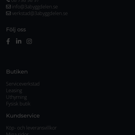
info@3abyggdelen.se
verkstad@3abyggdelen.se
Följ oss
Butiken
Serviceverkstad
Leasing
Uthyrning
Fysisk butik
Kundservice
Köp- och leveransvillkor
Mina sidor