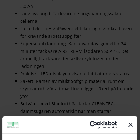
5,0 Ah
Lång livslängd: Tack vare de högspänningssäkra
cellerna
Full effekt: Li-HighPower-cellteknologin ger kraft även
för krävande arbetsuppgifter
Supersnabb laddning: Kan användas igen efter 24
minuter tack vare AIRSTREAM-laddaren SCA 16. Det
är möjligt tack vare den aktiva kylningen under
laddningen
Praktiskt: LED-displayen visar alltid batteriets status
Säkert: Ramen av mjukt Softgrip-material runt om
skyddar och gör att maskinen ligger säkert på lutande
ytor
Bekvämt: med Bluetooth® startar CLEANTEC-
dammsugaren automatiskt när man startar
batteriverktyget (dammsugaren måste vara
kompatibel med Bluetooth®)
Smart utökning: Med Festool-appen i kombination