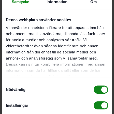
med batteriets Bluetooth® funktion får du tillgång till
Samtycke
Information
Om
smarta extrafunktioner, exempelvis detaljerad
indikering av laddningsstatusen och fler driftdata,
som temperatur eller laddningscykler
Denna webbplats använder cookies
För problemfritt arbete: Naturligtvis är också batteriet
Vi använder enhetsidentifierare för att anpassa innehållet
helsäkrat med all-inclusive-garantin.
och annonserna till användarna, tillhandahålla funktioner
Bluetooth® litium-jon (Li-jon) batteri med
för sociala medier och analysera vår trafik. Vi
AIRSTREAM-funktion
vidarebefordrar även sådana identifierare och annan
information från din enhet till de sociala medier och
annons- och analysföretag som vi samarbetar med.
Dessa kan i sin tur kombinera informationen med annan
Beskrivning
Teknisk Data
Recensioner (0)
information som du har tillhandahållit eller som de har
samlat in när du har använt deras tjänster.
För alla uppgifter och 18 V-maskiner – när maximal
Samtyckesval
effekt och uthållighet är viktigt (förutom ETSC 125,
Nödvändig
RTSC 400, DTSC 400, CTC SYS)
Inställningar
Spänning: 18 V