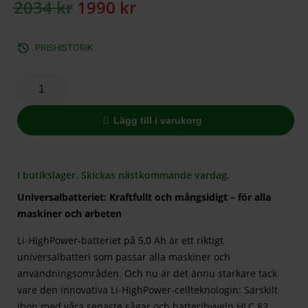
2034
kr
1990
kr
PRISHISTORIK
Lägg till i varukorg
I butikslager. Skickas nästkommande vardag.
Universalbatteriet: Kraftfullt och mångsidigt – för alla
maskiner och arbeten
Li-HighPower-batteriet på 5,0 Ah är ett riktigt
universalbatteri som passar alla maskiner och
användningsområden. Och nu är det ännu starkare tack
vare den innovativa Li-HighPower-cellteknologin: Särskilt
ihop med våra senaste sågar och batterihyveln HLC 82