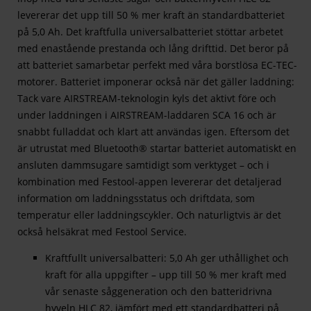
levererar det upp till 50 % mer kraft än standardbatteriet
på 5,0 Ah. Det kraftfulla universalbatteriet stöttar arbetet
med enastående prestanda och lång drifttid. Det beror på
att batteriet samarbetar perfekt med våra borstlösa EC-TEC-
motorer. Batteriet imponerar också när det gäller laddning:
Tack vare AIRSTREAM-teknologin kyls det aktivt före och
under laddningen i AIRSTREAM-laddaren SCA 16 och är
snabbt fulladdat och klart att användas igen. Eftersom det
är utrustat med Bluetooth® startar batteriet automatiskt en
ansluten dammsugare samtidigt som verktyget – och i
kombination med Festool-appen levererar det detaljerad
information om laddningsstatus och driftdata, som
temperatur eller laddningscykler. Och naturligtvis är det
också helsäkrat med Festool Service.
Kraftfullt universalbatteri: 5,0 Ah ger uthållighet och
kraft för alla uppgifter – upp till 50 % mer kraft med
vår senaste såggeneration och den batteridrivna
hyveln HLC 82, jämfört med ett standardbatteri på