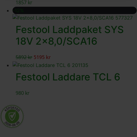
1857
kr
-12%
Festool Laddpaket SYS
18V 2×8,0/SCA16
5892
kr
5195
kr
Festool Laddare TCL 6
980
kr