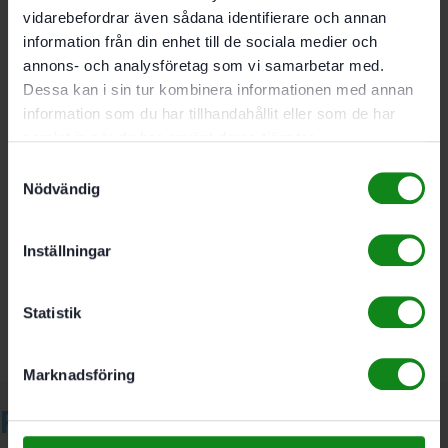
vidarebefordrar även sådana identifierare och annan
information från din enhet till de sociala medier och
Förpackning 50 Antal; Förbindningsbeslag (8 mm
annons- och analysföretag som vi samarbetar med.
DOMINO brickhål) D8; Borrdiameter för bult med
Dessa kan i sin tur kombinera informationen med annan
eurogänga 5 mm; DOMINO fräsdjup för hyllplan 28
information som du har tillhandahållit eller som de har
mm; Borrdiameter i hyllplan 15 mm; Skivans tjocklek
samlat in när du har använt deras tjänster.
18 – 28 mm
Samtyckesval
Nödvändig
Det finns inga recensioner än.
Inställningar
Bli först med att recensera ”Festool Hörnförbindning
KV-LR32 D8/50”
Du måste vara
inloggad
för att skriva en recension.
Statistik
Marknadsföring
Relaterade produkter