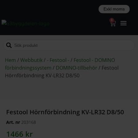
0
Hem
/
Webbutik
/
- Festool -
/
Festool - DOMINO
förbindningssystem
/
DOMINO-tillbehör
/
Festool
Hörnförbindning KV-LR32 D8/50
Festool Hörnförbindning KV-LR32 D8/50
Art. nr
203168
1466
kr