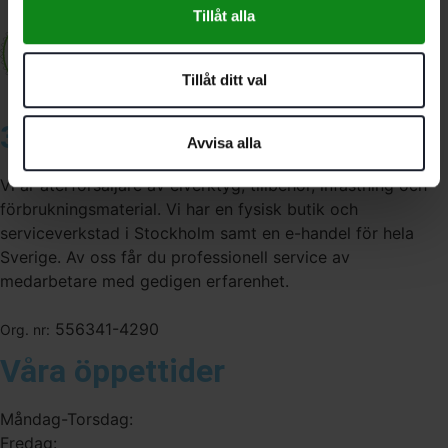
Tillåt alla
Tillåt ditt val
3A Byggdelen
Avvisa alla
Vi är återförsäljare av elverktyg, tillbehör, infästning och
förbrukningsmaterial. Vi har en fysisk butik och
serviceverkstad i Stockholm samt en e-handel för hela
Sverige. Av oss får du professionell service av
medarbetare med gedigen erfarenhet.
556341-4290
Org. nr:
Våra öppettider
Måndag-Torsdag:
Fredag: