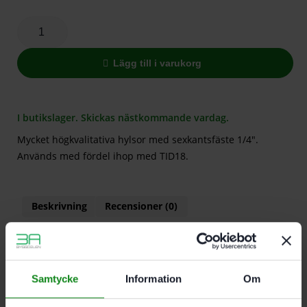
Lägg till i varukorg
I butikslager. Skickas nästkommande vardag.
Mycket högkvalitativa hylsor med sexkantsfäste 1/4″.
Används med fördel ihop med TID18.
Beskrivning
Recensioner (0)
Hylsnyckel med sexkantfäste ¼”
Hylsnyckel med sexkantfäste 5/16″
Hylsnyckel med sexkantfäste 3/8″
Samtycke
Information
Om