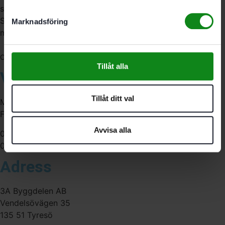
serviceverkstad i Stockholm samt en e-handel för hela
Sverige. Av oss får du professionell service av
Marknadsföring
medarbetare med gedigen erfarenhet.
556341-4290
Org. nr:
Tillåt alla
Våra öppettider
Tillåt ditt val
Måndag-Torsdag:
Fredag:
Avvisa alla
07:00-16:00
07:00-15:00
Adress
3A Byggdelen AB
Vendelsövägen 35
135 51 Tyresö