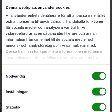
Det finns inga recensioner än.
Denna webbplats använder cookies
Bli först med att recensera ”Festool Hylsnyckel STSL-
IMP 1/4″-Set”
Vi använder enhetsidentifierare för att anpassa innehållet
Du måste vara
inloggad
för att skriva en recension.
och annonserna till användarna, tillhandahålla funktioner
för sociala medier och analysera vår trafik. Vi
vidarebefordrar även sådana identifierare och annan
information från din enhet till de sociala medier och
annons- och analysföretag som vi samarbetar med.
Relaterade produkter
Dessa kan i sin tur kombinera informationen med annan
information som du har tillhandahållit eller som de har
samlat in när du har använt deras tjänster.
Samtyckesval
Nödvändig
3A Byggdelen
Inställningar
Vi är återförsäljare av elverktyg, tillbehör, infästning och
Statistik
förbrukningsmaterial. Vi har en fysisk butik och