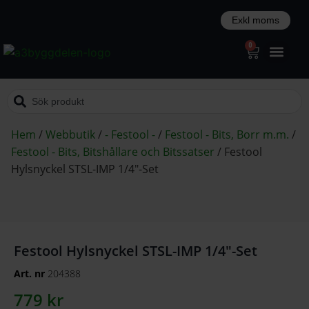
0
Hem
/
Webbutik
/
- Festool -
/
Festool - Bits, Borr m.m.
/
Festool - Bits, Bitshållare och Bitssatser
/
Festool
Hylsnyckel STSL-IMP 1/4″-Set
Festool Hylsnyckel STSL-IMP 1/4″-Set
Art. nr
204388
779
kr