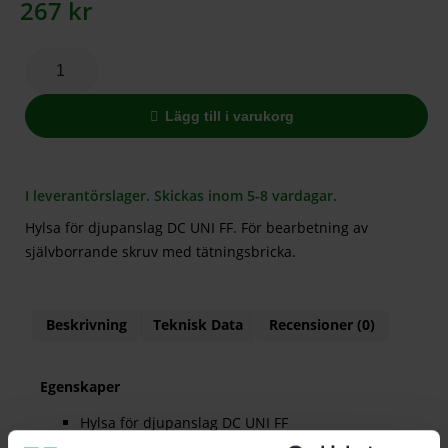
267
kr
Lägg till i varukorg
I leverantörslager. Skickas inom 5-8 vardagar.
Hylsa för djupanslag DC UNI FF. För bearbetning av
självborrande skruv med tätningsbricka.
Beskrivning
Teknisk Data
Recensioner (0)
Egenskaper
Hylsa för djupanslag DC UNI FF
För bearbetning av självborrande skruv med