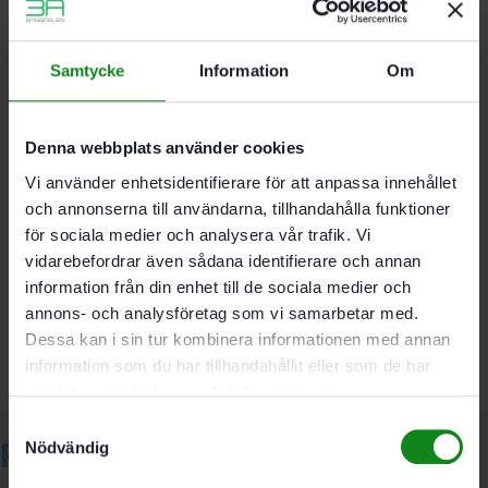
tätningsbricka
För djupanslag DC UNI FF
2 hylsor NV 8 med klämverkan (kula)
Samtycke
Information
Om
Förpackning 2-pack
Denna webbplats använder cookies
Hållare 3/8 ”
Vi använder enhetsidentifierare för att anpassa innehållet
och annonserna till användarna, tillhandahålla funktioner
Det finns inga recensioner än.
för sociala medier och analysera vår trafik. Vi
vidarebefordrar även sådana identifierare och annan
Bli först med att recensera ”Festool Hylsnyckel SW
information från din enhet till de sociala medier och
3/8″-DC UNI FF 2-pack”
annons- och analysföretag som vi samarbetar med.
Du måste vara
inloggad
för att skriva en recension.
Dessa kan i sin tur kombinera informationen med annan
information som du har tillhandahållit eller som de har
samlat in när du har använt deras tjänster.
Samtyckesval
Relaterade produkter
Nödvändig