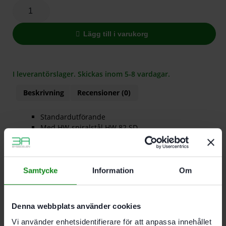
Lägg till i varukorg
I leverantörslager. Skickas inom 5-8 vardagar.
Beskrivning
Recensioner (0)
Standardutförande
Med HW-spiralstål HW 82 SD
Det finns inga recensioner än.
Samtycke
Information
Om
Bli först med att recensera ”Festool Hyvelkutter HK 82
SD”
Du måste vara
inloggad
för att skriva en recension.
Denna webbplats använder cookies
Vi använder enhetsidentifierare för att anpassa innehållet