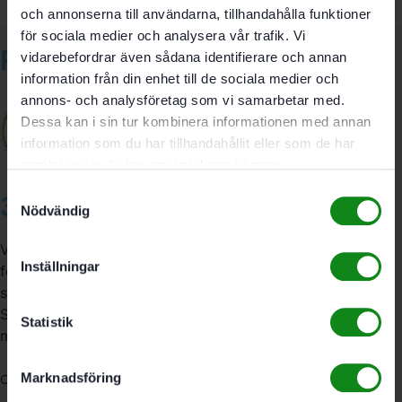
och annonserna till användarna, tillhandahålla funktioner
för sociala medier och analysera vår trafik. Vi
Relaterade produkter
vidarebefordrar även sådana identifierare och annan
information från din enhet till de sociala medier och
annons- och analysföretag som vi samarbetar med.
Dessa kan i sin tur kombinera informationen med annan
information som du har tillhandahållit eller som de har
samlat in när du har använt deras tjänster.
Samtyckesval
3A Byggdelen
Nödvändig
Vi är återförsäljare av elverktyg, tillbehör, infästning och
Inställningar
förbrukningsmaterial. Vi har en fysisk butik och
serviceverkstad i Stockholm samt en e-handel för hela
Sverige. Av oss får du professionell service av
Statistik
medarbetare med gedigen erfarenhet.
Marknadsföring
556341-4290
Org. nr: