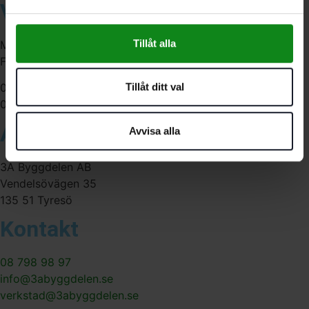
Våra öppettider
Tillåt alla
Måndag-Torsdag:
Fredag:
Tillåt ditt val
07:00-16:00
07:00-15:00
Adress
Avvisa alla
3A Byggdelen AB
Vendelsövägen 35
135 51 Tyresö
Kontakt
08 798 98 97
info@3abyggdelen.se
verkstad@3abyggdelen.se