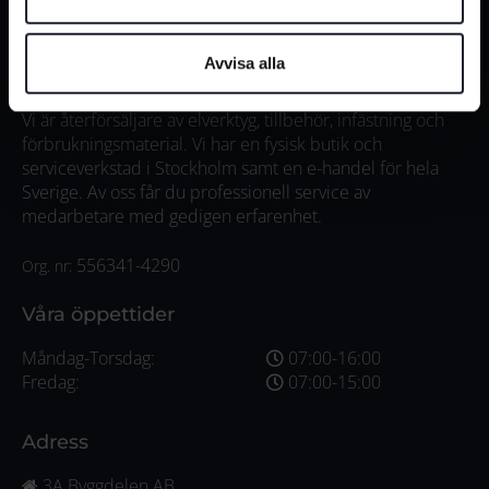
Avvisa alla
3A Byggdelen
Vi är återförsäljare av elverktyg, tillbehör, infästning och
förbrukningsmaterial. Vi har en fysisk butik och
serviceverkstad i Stockholm samt en e-handel för hela
Sverige. Av oss får du professionell service av
medarbetare med gedigen erfarenhet.
556341-4290
Org. nr:
Våra öppettider
Måndag-Torsdag:
07:00-16:00
Fredag:
07:00-15:00
Adress
3A Byggdelen AB