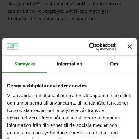
slangen och IAS-anslutningen är enkla att använda och
sparar tid vid verktygsbyte. Svivelkopplingen ger
friktionsfritt, snabbt arbete och sparar tid.
Beskrivning
Teknisk Data
Recensioner (0)
Egenskaper
Samtycke
Information
Om
Vid arbeten med tryckluftsdrivna slipmaskiner
som LEX 2. LRS eller LEX 3 vid smord drift
Passar till IAS 3-anslutning (LEX 3) och IAS 2-
Denna webbplats använder cookies
anslutning (LEX 2 och LRS)
Vi använder enhetsidentifierare för att anpassa innehållet
Tryckluft. utsug och frånluft i en slang sörjer för
och annonserna till användarna, tillhandahålla funktioner
säkerhet under arbetet och i resultatet
Frånluftstyrning i slangen förhindrar att olja
för sociala medier och analysera vår trafik. Vi
hamnar på ytan samt att kall frånluft hamnar på
vidarebefordrar även sådana identifierare och annan
händer och underarmar. vilket samtidigt skonar
information från din enhet till de sociala medier och
hälsan
annons- och analysföretag som vi samarbetar med.
3-i-1-slangen och IAS-anslutningen är enkla att