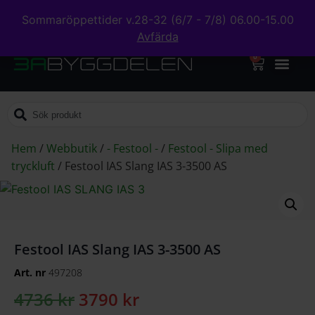
Sommaröppettider v.28-32 (6/7 - 7/8) 06.00-15.00
Avfärda
0
Hem
/
Webbutik
/
- Festool -
/
Festool - Slipa med
tryckluft
/
Festool IAS Slang IAS 3-3500 AS
Festool IAS Slang IAS 3-3500 AS
Art. nr
497208
4736
kr
3790
kr