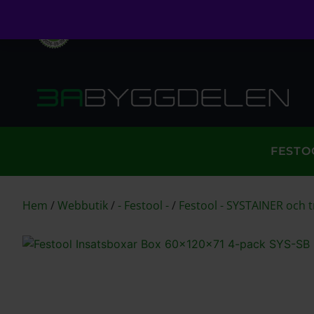
Öppet köp i 30 dagar
Fri frakt över 999kr
S
FESTO
Hem
/
Webbutik
/
- Festool -
/
Festool - SYSTAINER och 