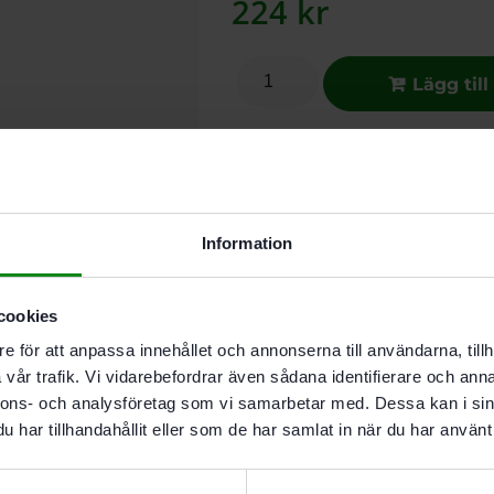
224
kr
Lägg till
I butikslager. Skickas nästkomma
Beskrivning
Teknisk Data
Information
Egenskaper
cookies
För SYS-Storage Box SYS-S
Förpackning: 4 st
e för att anpassa innehållet och annonserna till användarna, tillh
vår trafik. Vi vidarebefordrar även sådana identifierare och anna
nnons- och analysföretag som vi samarbetar med. Dessa kan i sin
har tillhandahållit eller som de har samlat in när du har använt 