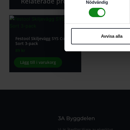
Relaterade produkter
Nödvändig
Avvisa alla
Festool Skiljevägg SYS Combi
Sort 3-pack
89
kr
Lägg till i varukorg
3A Byggdelen
Vi är återförsäljare av elverktyg,