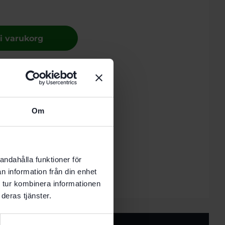
 i varukorg
nde vardag.
Recensioner (0)
Om
B
andahålla funktioner för
n information från din enhet
 tur kombinera informationen
deras tjänster.