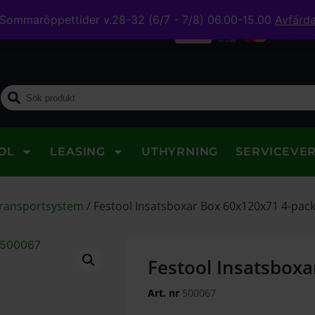
Sommaröppettider v.28-32 (6/7 - 7/8) 06.00-15.00
Avfärd
midig leverans
OL
LEASING
UTHYRNING
SERVICEVE
transportsystem
/
Festool Insatsboxar Box 60x120x71 4-pac
Festool Insatsboxa
Art. nr
500067