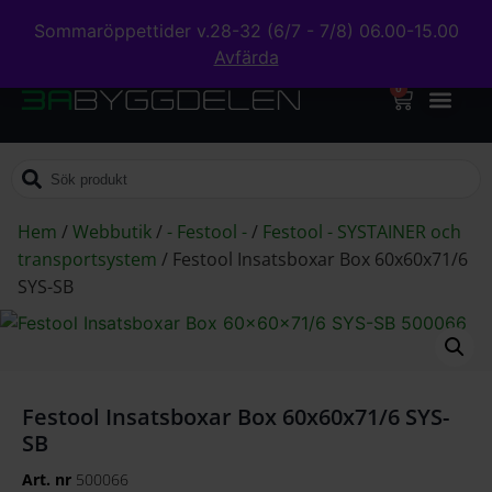
Sommaröppettider v.28-32 (6/7 - 7/8) 06.00-15.00
Avfärda
0
Hem
/
Webbutik
/
- Festool -
/
Festool - SYSTAINER och
transportsystem
/
Festool Insatsboxar Box 60x60x71/6
SYS-SB
Festool Insatsboxar Box 60x60x71/6 SYS-
SB
Art. nr
500066