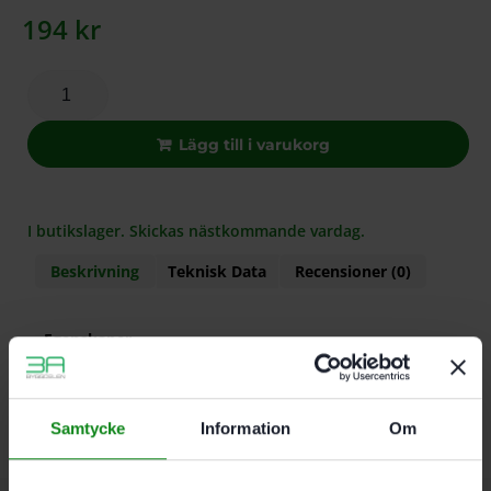
194
kr
Lägg till i varukorg
I butikslager. Skickas nästkommande vardag.
Beskrivning
Teknisk Data
Recensioner (0)
Egenskaper
För SYS-Storage Box SYS-SB
Förpackning: 6 st
Samtycke
Information
Om