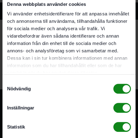
Denna webbplats använder cookies
Relaterade produkter
Vi använder enhetsidentifierare för att anpassa innehållet
och annonserna till användarna, tillhandahålla funktioner
för sociala medier och analysera vår trafik. Vi
vidarebefordrar även sådana identifierare och annan
Festool Skiljevägg SYS Combi Sort 3-pack
information från din enhet till de sociala medier och
89
kr
annons- och analysföretag som vi samarbetar med.
Dessa kan i sin tur kombinera informationen med annan
Lägg till i varukorg
information som du har tillhandahållit eller som de har
samlat in när du har använt deras tjänster.
Samtyckesval
Nödvändig
Inställningar
Statistik
3A Byggdelen