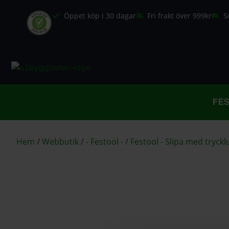
Öppet köp i 30 dagar
Fri frakt över 999kr
S
FE
Hem
/
Webbutik
/
- Festool -
/
Festool - Slipa med tryckl