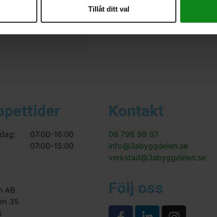
Bli först med att recensera ”F
Tillåt ditt val
Du måste vara
inloggad
för att
ppettider
Kontakt
dag:
07:00-16:00
08 798 98 97
07:00-15:00
info@3abyggdelen.se
verkstad@3abyggdelen.se
s
Följ oss
n AB
en 35
ö