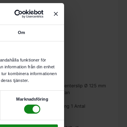
 i varukorg
Om
nde vardag.
andahålla funktioner för
n information från din enhet
 tur kombinera informationen
deras tjänster.
terial samt finslipning med excenterslip Ø 125 mm
lan slippappret och slipplattan
Marknadsföring
Hålbilds-Ø 90 mm; Förpackning 1 Antal