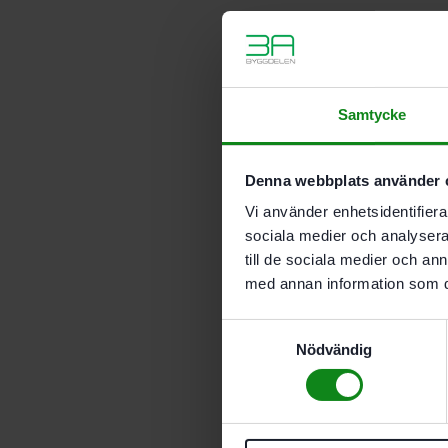
Samtycke
Denna webbplats använder 
Vi använder enhetsidentifierar
sociala medier och analysera 
till de sociala medier och a
med annan information som du 
Samtyckesval
Nödvändig