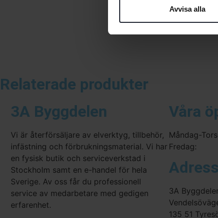
Avvisa alla
Relaterade produkter
3A Byggdelen
Våra ö
Vi är återförsäljare av elverktyg, tillbehör,
Måndag-Tors
infästning och förbrukningsmaterial. Vi har
Fredag:
en fysisk butik och serviceverkstad i
Adres
Stockholm samt en e-handel för hela
Sverige. Av oss får du professionell
3A Byggdele
service av medarbetare med gedigen
Vendelsöväg
erfarenhet.
135 51 Tyres