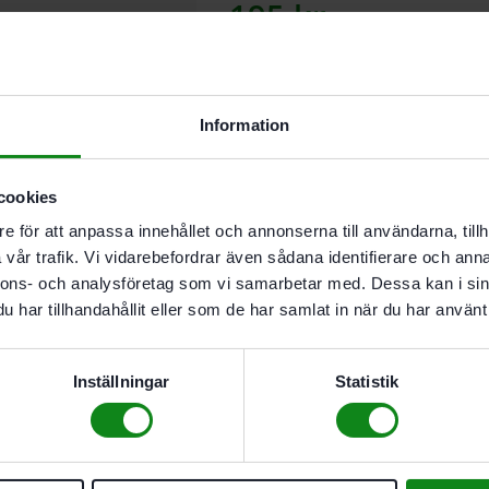
195
kr
Lägg till
Information
I butikslager. Skickas nästkomma
cookies
e för att anpassa innehållet och annonserna till användarna, tillh
Beskrivning
vår trafik. Vi vidarebefordrar även sådana identifierare och anna
Teknisk Data
nnons- och analysföretag som vi samarbetar med. Dessa kan i sin
Recensioner (0)
har tillhandahållit eller som de har samlat in när du har använt 
För slipning av välvda ma
Som dämpningselement mel
JETSTREAM
Inställningar
Statistik
Höjd 15 mm; Diameter 120 mm; 
Det finns inga recensioner än.