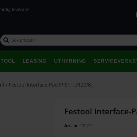
midig leverans
STOOL
LEASING
UTHYRNING
SERVICEVERKS
uft
/
Festool Interface-Pad IP-STF-D120/8-J
Festool Interface-P
Art. nr
492271