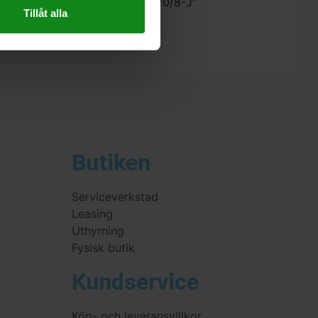
estool Interface-Pad IP-STF-D120/8-J”
Tillåt alla
 skriva en recension.
Butiken
Serviceverkstad
Leasing
Uthyrning
Fysisk butik
Kundservice
Köp- och leveransvillkor