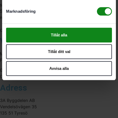
serviceverkstad i Stockholm samt en e-handel för hela
Sverige. Av oss får du professionell service av
Marknadsföring
medarbetare med gedigen erfarenhet.
556341-4290
Org. nr:
Tillåt alla
Våra öppettider
Tillåt ditt val
Måndag-Torsdag:
Fredag:
Avvisa alla
07:00-16:00
07:00-15:00
Adress
3A Byggdelen AB
Vendelsövägen 35
135 51 Tyresö