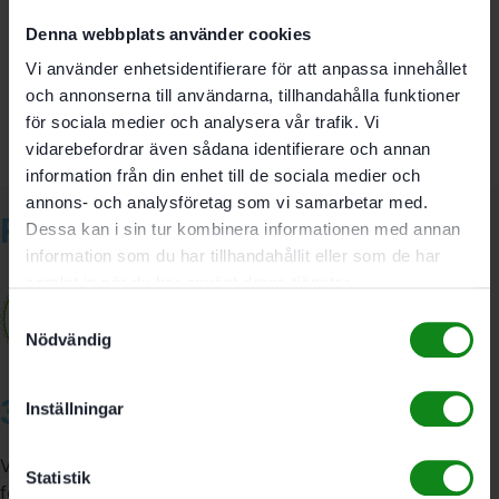
Det finns inga recensioner än.
Denna webbplats använder cookies
Bli först med att recensera ”Festool Justerbart stopp
AR-LR 32”
Vi använder enhetsidentifierare för att anpassa innehållet
Du måste vara
inloggad
för att skriva en recension.
och annonserna till användarna, tillhandahålla funktioner
för sociala medier och analysera vår trafik. Vi
vidarebefordrar även sådana identifierare och annan
information från din enhet till de sociala medier och
annons- och analysföretag som vi samarbetar med.
Relaterade produkter
Dessa kan i sin tur kombinera informationen med annan
information som du har tillhandahållit eller som de har
samlat in när du har använt deras tjänster.
Samtyckesval
Nödvändig
3A Byggdelen
Inställningar
Vi är återförsäljare av elverktyg, tillbehör, infästning och
Statistik
förbrukningsmaterial. Vi har en fysisk butik och