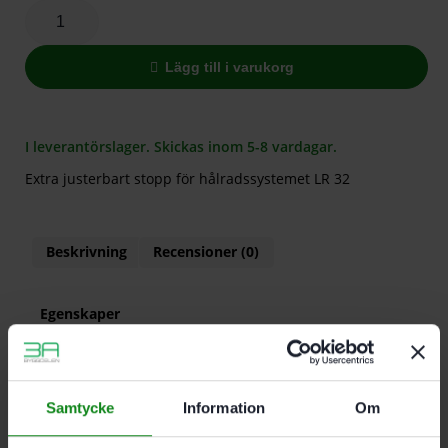
Lägg till i varukorg
I leverantörslager. Skickas inom 5-8 vardagar.
Extra justerbart stopp för hålradssystemet LR 32
Beskrivning
Recensioner (0)
Egenskaper
Extra justerbart stopp för hålradssystemet LR 32
För OF 900. OF 1000. OF 1010. OF 1400
För parallellanslag
Samtycke
Information
Om