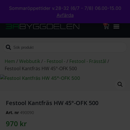
Sommaröppettider v.28-32 (6/7 - 7/8) 06.00-15.00
Avfärda
0
Hem
/
Webbutik
/
- Festool -
/
Festool - Frässtål
/
Festool Kantfräs HW 45°-OFK 500
Festool Kantfräs HW 45°-OFK 500
Art. nr
490090
970
kr