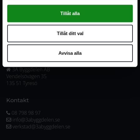
556341-4290
Org. nr:
Tillåt alla
Våra öppettider
Måndag-Torsdag:
07:00-16:00
Tillåt ditt val
Fredag:
07:00-15:00
Avvisa alla
Adress
3A Byggdelen AB
Vendelsövägen 35
135 51 Tyresö
Kontakt
08 798 98 97
info@3abyggdelen.se
verkstad@3abyggdelen.se