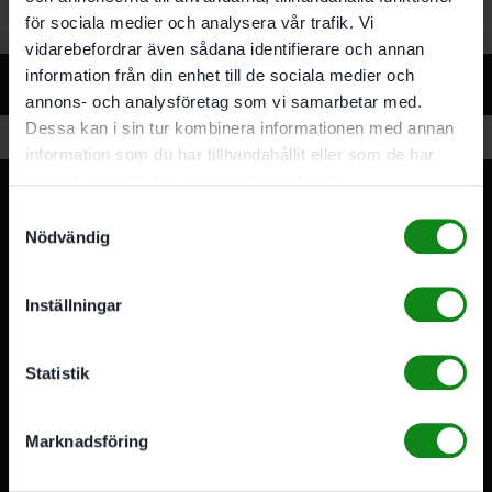
för sociala medier och analysera vår trafik. Vi
vidarebefordrar även sådana identifierare och annan
information från din enhet till de sociala medier och
Relaterade produkter
annons- och analysföretag som vi samarbetar med.
Dessa kan i sin tur kombinera informationen med annan
information som du har tillhandahållit eller som de har
samlat in när du har använt deras tjänster.
Samtyckesval
Nödvändig
Inställningar
3A Byggdelen
Vi är återförsäljare av elverktyg, tillbehör, infästning och
Statistik
förbrukningsmaterial. Vi har en fysisk butik och
serviceverkstad i Stockholm samt en e-handel för hela
Sverige. Av oss får du professionell service av
Marknadsföring
medarbetare med gedigen erfarenhet.