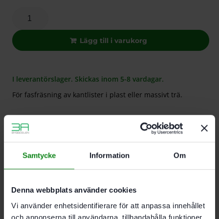
Lägg till i varukorg
I leverantörslager. Skickas inom 5-8 vardagar.
För fasfräsning av kantlister i plast eller massivt trä.
Beskrivning
Teknisk Data
Recensioner (0)
Samtycke
Information
Om
Egenskaper
För fasfräsning av kantlister i plast eller massivt
trä
Denna webbplats använder cookies
Utan styrkullager
Vi använder enhetsidentifierare för att anpassa innehållet
och annonserna till användarna, tillhandahålla funktioner